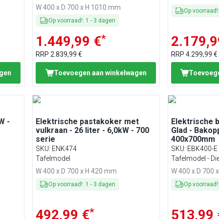
W 400 x D 700 x H 1010 mm
Op voorraad!
Op voorraad!
:
1
-
3
dagen
*
1.449,99 €
2.179,9
RRP
2.839,99 €
RRP
4.299,99 €
agen
Toevoegen aan winkelwagen
Toevoege
W -
Elektrische pastakoker met
Elektrische b
vulkraan - 26 liter - 6,0kW - 700
Glad - Bakop
serie
400x700mm
SKU
:
ENK474
SKU
:
EBK400-E
Tafelmodel
Tafelmodel - Di
W 400 x D 700 x H 420 mm
W 400 x D 700 
Op voorraad!
:
1
-
3
dagen
Op voorraad!
*
492,99 €
513,99 