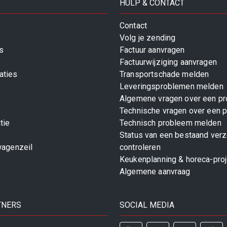
HULP & CONTACT
Contact
Volg je zending
s
Factuur aanvragen
Factuurwijziging aanvragen
aties
Transportschade melden
Leveringsproblemen melden
Algemene vragen over een pr
Technische vragen over een p
tie
Technisch probleem melden
Status van een bestaand ver
wagenzeil
controleren
Keukenplanning & horeca-pro
Algemene aanvraag
TNERS
SOCIAL MEDIA