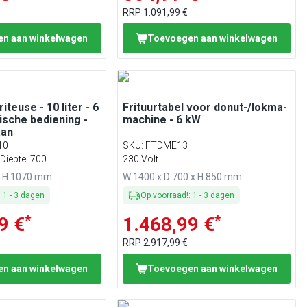
RRP
1.091,99 €
n aan winkelwagen
Toevoegen aan winkelwagen
iteuse - 10 liter - 6
Frituurtabel voor donut-/lokma-
sche bediening -
machine - 6 kW
aan
10
SKU
:
FTDME13
Diepte: 700
230 Volt
x H 1070 mm
W 1400 x D 700 x H 850 mm
:
1
-
3
dagen
Op voorraad!
:
1
-
3
dagen
*
*
9 €
1.468,99 €
RRP
2.917,99 €
n aan winkelwagen
Toevoegen aan winkelwagen