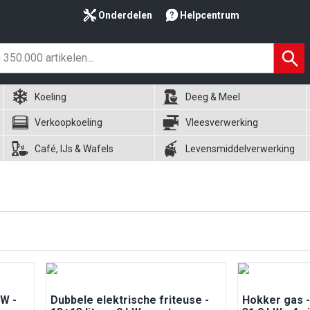
Onderdelen
Helpcentrum
Koeling
Deeg & Meel
Verkoopkoeling
Vleesverwerking
Café, IJs & Wafels
Levensmiddelverwerking
kW -
Dubbele elektrische friteuse -
Hokker gas 