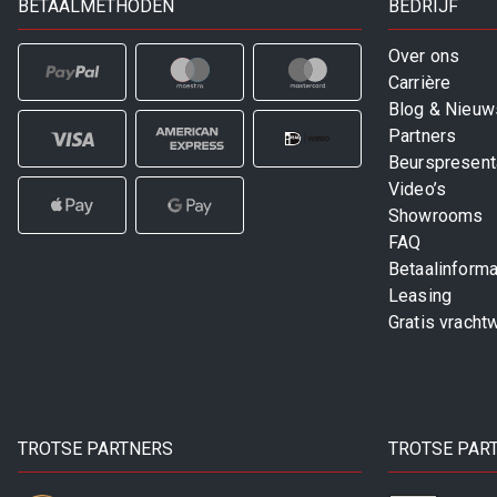
BETAALMETHODEN
BEDRIJF
Over ons
Carrière
Blog & Nieuw
Partners
Beurspresent
Video’s
Showrooms
FAQ
Betaalinforma
Leasing
Gratis vracht
TROTSE PARTNERS
TROTSE PAR