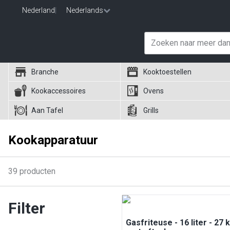
Nederland
|
Nederlands
Branche
Kooktoestellen
Kookaccessoires
Ovens
Aan Tafel
Grills
Kookapparatuur
39
producten
Filter
Gasfriteuse - 16 liter - 27 