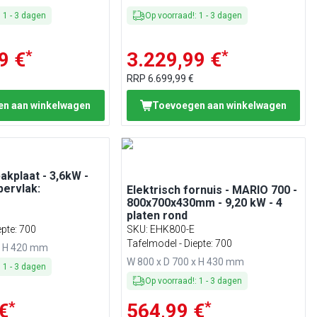
:
1
-
3
dagen
Op voorraad!
:
1
-
3
dagen
*
*
9 €
3.229,99 €
RRP
6.699,99 €
n aan winkelwagen
Toevoegen aan winkelwagen
akplaat - 3,6kW -
pervlak:
Elektrisch fornuis - MARIO 700 -
800x700x430mm - 9,20 kW - 4
platen rond
epte: 700
SKU
:
EHK800-E
Tafelmodel - Diepte: 700
x H 420 mm
W 800 x D 700 x H 430 mm
:
1
-
3
dagen
Op voorraad!
:
1
-
3
dagen
*
*
€
564,99 €