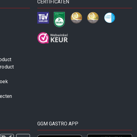
CERTIFICATEN
oduct
roduct
zoek
jecten
GGM GASTRO APP