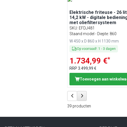
Elektrische friteuse - 26 lit
14,2 kW - digitale bediening
met oliefiltersysteem
SKU
:
EFDJ481
Staand model - Diepte: 860
W 450 x D 860 x H 1130 mm
Op voorraad!
:
1
-
3
dagen
*
1.734,99 €
RRP
3.499,99 €
Toevoegen aan winkelw
39
producten