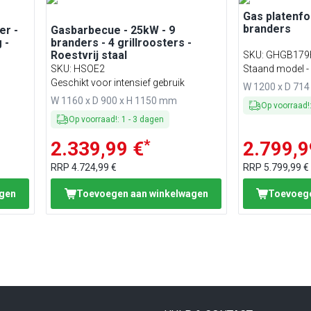
Gas platenfor
branders
er -
Gasbarbecue - 25kW - 9
 -
branders - 4 grillroosters -
Roestvrij staal
SKU
:
GHGB179
SKU
:
HSOE2
Staand model - 
Geschikt voor intensief gebruik
W 1200 x D 71
W 1160 x D 900 x H 1150 mm
Op voorraad!
Op voorraad!
:
1
-
3
dagen
*
2.339,99 €
2.799,9
RRP
4.724,99 €
RRP
5.799,99 €
agen
Toevoegen aan winkelwagen
Toevoege