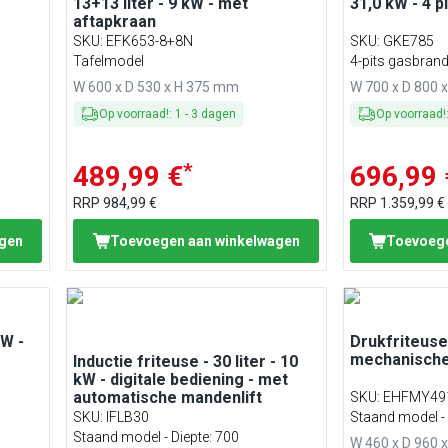
13+13 liter - 9 kW - met
31,0 kW - 4 p
aftapkraan
SKU
:
EFK653-8+8N
SKU
:
GKE785
Tafelmodel
4-pits gasbran
W 600 x D 530 x H 375 mm
W 700 x D 800 
Op voorraad!
:
1
-
3
dagen
Op voorraad!
*
489,99 €
696,99 
RRP
984,99 €
RRP
1.359,99 €
agen
Toevoegen aan winkelwagen
Toevoege
kW -
Drukfriteuse 
mechanische
Inductie friteuse - 30 liter - 10
kW - digitale bediening - met
automatische mandenlift
SKU
:
EHFMY49
SKU
:
IFLB30
Staand model - 
Staand model - Diepte: 700
W 460 x D 960 