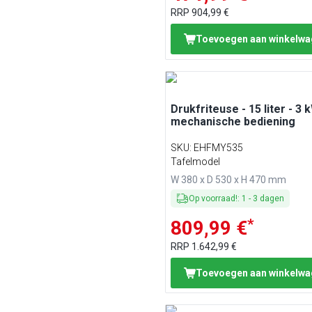
RRP
904,99 €
Toevoegen aan winkelw
Drukfriteuse - 15 liter - 3 
mechanische bediening
SKU
:
EHFMY535
Tafelmodel
W 380 x D 530 x H 470 mm
Op voorraad!
:
1
-
3
dagen
*
809,99 €
RRP
1.642,99 €
Toevoegen aan winkelw