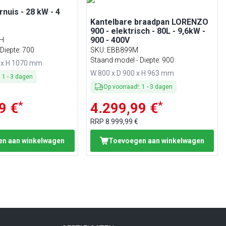
nuis - 28 kW - 4
Kantelbare braadpan LORENZO
900 - elektrisch - 80L - 9,6kW -
900 - 400V
H
Diepte: 700
SKU
:
EBB899M
Staand model - Diepte: 900
4 x H 1070 mm
W 800 x D 900 x H 963 mm
:
1
-
3
dagen
Op voorraad!
:
1
-
3
dagen
*
*
9 €
4.299,99 €
RRP
8.999,99 €
n aan winkelwagen
Toevoegen aan winkelwagen