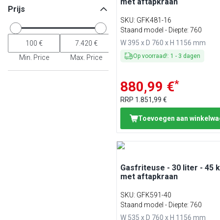
met aftapkraan
Prijs
SKU
:
GFK481-16
Staand model - Diepte: 760
W 395 x D 760 x H 1156 mm
Op voorraad!
:
1
-
3
dagen
Min. Price
Max. Price
*
880,99 €
RRP
1.851,99 €
Toevoegen aan winkelw
Gasfriteuse - 30 liter - 45 
met aftapkraan
SKU
:
GFK591-40
Staand model - Diepte: 760
W 535 x D 760 x H 1156 mm