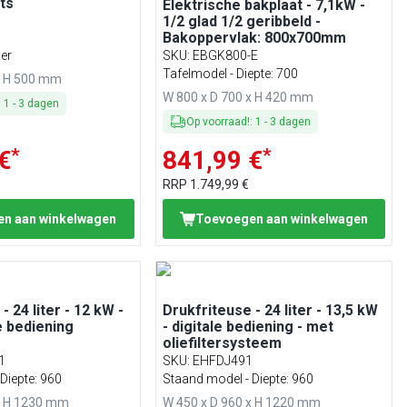
its
Elektrische bakplaat - 7,1kW -
1/2 glad 1/2 geribbeld -
Bakoppervlak: 800x700mm
der
SKU
:
EBGK800-E
Tafelmodel - Diepte: 700
x H 500 mm
W 800 x D 700 x H 420 mm
:
1
-
3
dagen
Op voorraad!
:
1
-
3
dagen
*
*
€
841,99 €
RRP
1.749,99 €
n aan winkelwagen
Toevoegen aan winkelwagen
- 24 liter - 12 kW -
Drukfriteuse - 24 liter - 13,5 kW
 bediening
- digitale bediening - met
oliefiltersysteem
1
SKU
:
EHFDJ491
Diepte: 960
Staand model - Diepte: 960
x H 1230 mm
W 450 x D 960 x H 1220 mm