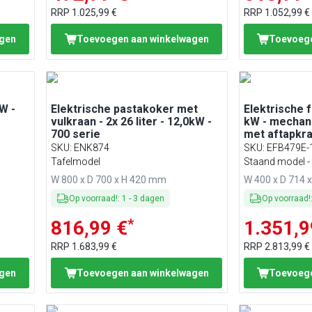
RRP
1.025,99 €
RRP
1.052,99 €
agen
Toevoegen aan winkelwagen
Toevoege
kW -
Elektrische pastakoker met
Elektrische fr
vulkraan - 2x 26 liter - 12,0kW -
kW - mechani
700 serie
met aftapkr
SKU
:
ENK874
SKU
:
EFB479E-
Tafelmodel
Staand model - 
W 800 x D 700 x H 420 mm
W 400 x D 714 
Op voorraad!
:
1
-
3
dagen
Op voorraad!
*
816,99 €
1.351,9
RRP
1.683,99 €
RRP
2.813,99 €
agen
Toevoegen aan winkelwagen
Toevoege