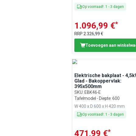
Op voorraad!
:
1
-
3
dagen
*
1.096,99 €
RRP
2.326,99 €
Toevoegen aan winkelw
Elektrische bakplaat - 4,5k
Glad - Bakoppervlak:
395x500mm
SKU
:
EBK46-E
Tafelmodel - Diepte: 600
W 400 x D 600 x H 420 mm
Op voorraad!
:
1
-
3
dagen
*
471,99 €