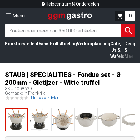
Helpcentrum
Onderdelen
Menu
0
Kooktoestellen
Ovens
Grills
Koeling
Verkoopkoeling
Café,
Deeg
Vl
IJs &
&
Wafels
Meel
STAUB | SPECIALITIES - Fondue set - Ø
200mm - Gietijzer - Witte truffel
SKU
1008639
Gemaakt in Frankrijk
Nu beoordelen