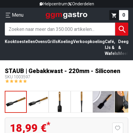
Helpcentrum
Onderdelen
Menu
0
Kooktoestellen
Ovens
Grills
Koeling
Verkoopkoeling
Café,
Deeg
Vl
IJs &
&
Wafels
Meel
STAUB | Gebakkwast - 220mm - Siliconen
SKU
1003597
*
18,99 €