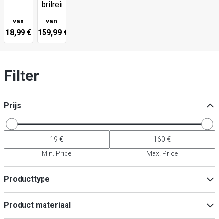
brilreiniger
van
van
18,99 €
159,99 €
Filter
Prijs
Min. Price
Max. Price
Producttype
WC-borstelhouder
(
4
)
Product materiaal
WC-brilreiniger
(
3
)