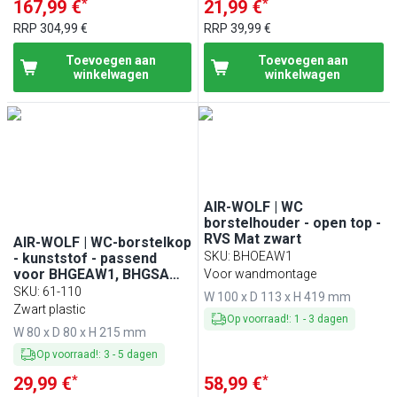
*
*
167,99 €
21,99 €
RRP
304,99 €
RRP
39,99 €
Toevoegen aan
Toevoegen aan
winkelwagen
winkelwagen
AIR-WOLF | WC
borstelhouder - open top -
RVS Mat zwart
AIR-WOLF | WC-borstelkop
SKU
:
BHOEAW1
- kunststof - passend
voor BHGEAW1, BHGSAW1
Voor wandmontage
& BHGWAW1
SKU
:
61-110
W 100 x D 113 x H 419 mm
Zwart plastic
Op voorraad!
:
1
-
3
dagen
W 80 x D 80 x H 215 mm
Op voorraad!
:
3
-
5
dagen
*
*
29,99 €
58,99 €