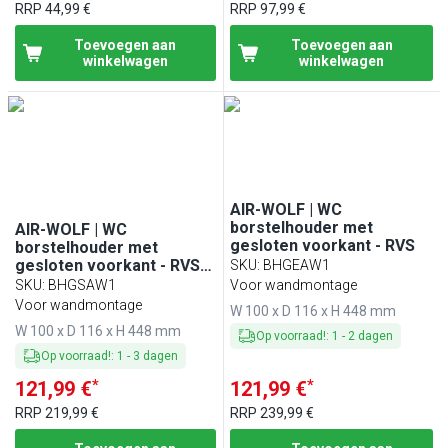
RRP
44,99 €
RRP
97,99 €
Toevoegen aan
Toevoegen aan
winkelwagen
winkelwagen
AIR-WOLF | WC
borstelhouder met
AIR-WOLF | WC
gesloten voorkant - RVS
borstelhouder met
gesloten voorkant - RVS
SKU
:
BHGEAW1
Mat zwart
SKU
:
BHGSAW1
Voor wandmontage
Voor wandmontage
W 100 x D 116 x H 448 mm
W 100 x D 116 x H 448 mm
Op voorraad!
:
1
-
2
dagen
Op voorraad!
:
1
-
3
dagen
*
*
121,99 €
121,99 €
RRP
219,99 €
RRP
239,99 €