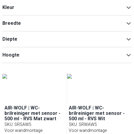
Accessoires voor spoelbakken & hygiëne
(
1
)
Kunststof
(
2
)
Kleur
Roestvrij staal
(
1
)
Zwart
(
3
)
Breedte
Roestvrij staal
(
2
)
Wit
(
1
)
Diepte
Min
Max
Hoogte
Min
Max
Min
Max
AIR-WOLF | WC-
AIR-WOLF | WC-
brilreiniger met sensor -
brilreiniger met sensor -
500 ml - RVS Mat zwart
500 ml - RVS Wit
SKU
:
SRSAW5
SKU
:
SRWAW5
Voor wandmontage
Voor wandmontage