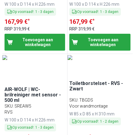
W 100 x D 114 x H 226 mm
W 100 x D 114 x H 226 mm
Op voorraad!
:
1
-
3
dagen
Op voorraad!
:
1
-
3
dagen
*
*
167,99 €
167,99 €
RRP
319,99 €
RRP
319,99 €
Toevoegen aan
Toevoegen aan
winkelwagen
winkelwagen
Toiletborstelset - RVS -
Zwart
AIR-WOLF | WC-
brilreiniger met sensor -
500 ml
SKU
:
TBGDS
SKU
:
SREAW5
Voor wandmontage
RVS
W 85 x D 85 x H 310 mm
W 100 x D 114 x H 226 mm
Op voorraad!
:
1
-
2
dagen
Op voorraad!
:
1
-
3
dagen