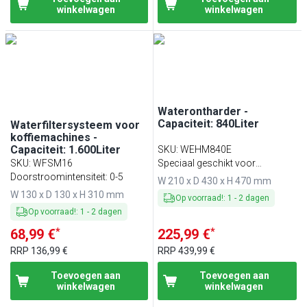
winkelwagen
winkelwagen
Waterontharder -
Capaciteit: 840Liter
Waterfiltersysteem voor
koffiemachines -
Capaciteit: 1.600Liter
SKU
:
WEHM840E
SKU
:
WFSM16
Speciaal geschikt voor
Doorstroomintensiteit: 0-5
koffiemachines
W 210 x D 430 x H 470 mm
W 130 x D 130 x H 310 mm
Op voorraad!
:
1
-
2
dagen
Op voorraad!
:
1
-
2
dagen
*
*
68,99 €
225,99 €
RRP
136,99 €
RRP
439,99 €
Toevoegen aan
Toevoegen aan
winkelwagen
winkelwagen