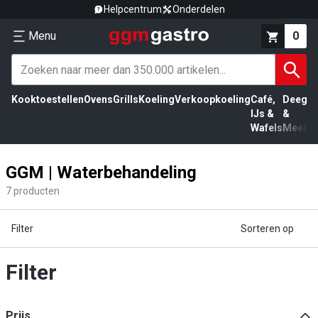
Helpcentrum
Onderdelen
Menu
0
Kooktoestellen
Ovens
Grills
Koeling
Verkoopkoeling
Café,
Deeg
Vl
IJs &
&
Wafels
Meel
GGM | Waterbehandeling
7
producten
Filter
Sorteren op
Filter
Prijs