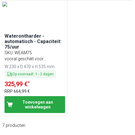
Waterontharder -
automatisch - Capaciteit:
75/uur
SKU
:
WEAM75
vooral geschikt voor
koffiemachines, combi-
W 230 x D 470 x H 535 mm
steamers & kleine
Op voorraad!
:
1
-
2
dagen
ondergeschikte vaatwassers
*
325,99 €
RRP
664,99 €
Toevoegen aan
winkelwagen
7
producten