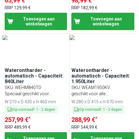
65,99 €
98,99 €
RRP
129,99 €
RRP
182,99 €
Toevoegen aan
Toevoegen aan
winkelwagen
winkelwagen
Waterontharder -
Waterontharder -
automatisch - Capaciteit:
automatisch - Capaciteit:
840Liter
1.950Liter
SKU
:
WEHM840TD
SKU
:
WEAM1950KV
Speciaal geschikt voor
geschikt voor alle
koffiemachines
cateringapparatuur
W 210 x D 430 x H 460 mm
W 280 x D 415 x H 470 mm
Op voorraad!
:
1
-
2
dagen
Op voorraad!
:
1
-
2
dagen
*
*
257,99 €
288,99 €
RRP
489,99 €
RRP
544,99 €
Toevoegen aan
Toevoegen aan