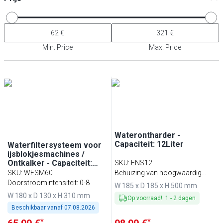
Min. Price
Max. Price
Waterontharder -
Capaciteit: 12Liter
Waterfiltersysteem voor
ijsblokjesmachines /
Ontkalker - Capaciteit:
SKU
:
ENS12
60.000Liter
SKU
:
WFSM60
Behuizing van hoogwaardig
Doorstroomintensiteit: 0-8
roestvrij staal
W 185 x D 185 x H 500 mm
W 180 x D 130 x H 310 mm
Op voorraad!
:
1
-
2
dagen
Beschikbaar vanaf
07.08.2026
*
*