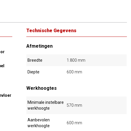
Technische Gegevens
Afmetingen
oor
Breedte
1.800 mm
bel
Diepte
600 mm
Werkhoogtes
nvloer
Minimale instelbare
570 mm
werkhoogte
Aanbevolen
600 mm
werkhoogte