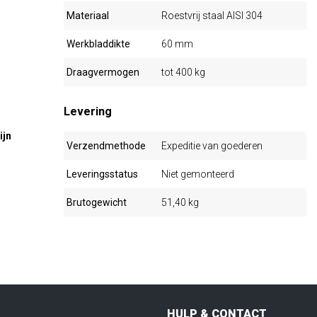
Materiaal
Roestvrij staal AISI 304
Werkbladdikte
60 mm
Draagvermogen
tot 400 kg
Levering
ijn
Verzendmethode
Expeditie van goederen
Leveringsstatus
Niet gemonteerd
Brutogewicht
51,40 kg
HULP & CONTACT