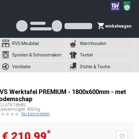
winkelwagen
RVS Meubilair
Warmhouden
Spoelen & Schoonmaken
Textiel
Ventilatie
Stühle & Tische
VS Werktafel PREMIUM - 1800x600mm - met
odemschap
KU
ATK186#S
aadvermogen: 400 kg
Nu beoordelen
*
€ 210,99