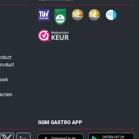
oduct
roduct
zoek
jecten
GGM GASTRO APP