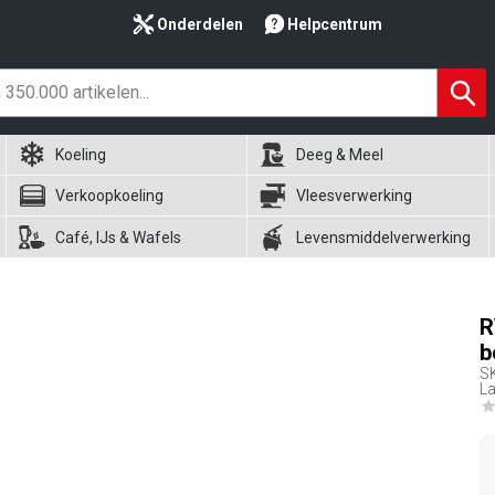
Onderdelen
Helpcentrum
Koeling
Deeg & Meel
Verkoopkoeling
Vleesverwerking
Café, IJs & Wafels
Levensmiddelverwerking
R
b
S
L