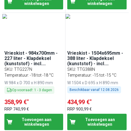
winkelwagen
winkelwagen
Vrieskist - 984x700mm -
Vrieskist - 1504x695mm -
227 liter - Klapdeksel
388 liter - Klapdeksel
(kunststof) - incl.
(kunststof) - incl.
scheidingswand
scheidingswand
SKU
:
TTG227N
SKU
:
TTG388N
Temperatuur: -18 tot -18 °C
Temperatuur: -15 tot -15 °C
W 984 x D 700 x H 890 mm
W 1504 x D 695 x H 890 mm
Beschikbaar vanaf
12.08.2026
Op voorraad!
:
1
-
3
dagen
*
*
358,99 €
434,99 €
RRP
740,99 €
RRP
900,99 €
Toevoegen aan
Toevoegen aan
winkelwagen
winkelwagen