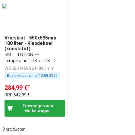
Vrieskist - 550x595mm -
100 liter - Klapdeksel
(kunststof)
SKU
:
TTG120N-EF
Temperatuur: -18 tot -18 °C
W 550 x D 595 x H 895 mm
Beschikbaar vanaf
12.08.2026
*
284,99 €
RRP
542,99 €
Toevoegen aan
winkelwagen
9
producten