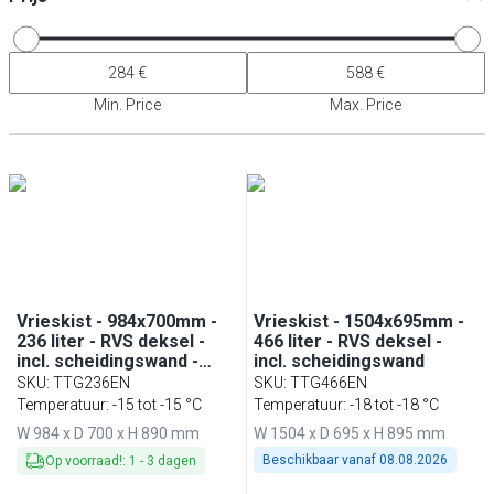
Min. Price
Max. Price
Vrieskist - 984x700mm -
Vrieskist - 1504x695mm -
236 liter - RVS deksel -
466 liter - RVS deksel -
incl. scheidingswand -
incl. scheidingswand
Voor NL
SKU
:
TTG236EN
SKU
:
TTG466EN
Temperatuur: -15 tot -15 °C
Temperatuur: -18 tot -18 °C
W 984 x D 700 x H 890 mm
W 1504 x D 695 x H 895 mm
Beschikbaar vanaf
08.08.2026
Op voorraad!
:
1
-
3
dagen