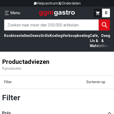
Helpcentrum
Onderdelen
Menu
0
Kooktoestellen
Ovens
Grills
Koeling
Verkoopkoeling
Café,
Deeg
Vl
IJs &
&
Wafels
Meel
Productadviezen
9
producten
Filter
Sorteren op
Filter
Prijs