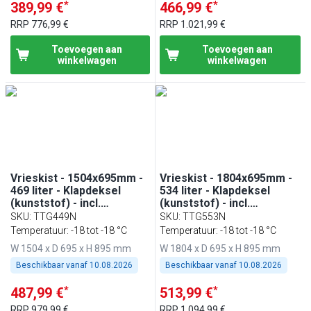
*
*
389,99 €
466,99 €
RRP
776,99 €
RRP
1.021,99 €
Toevoegen aan
Toevoegen aan
winkelwagen
winkelwagen
Vrieskist - 1504x695mm -
Vrieskist - 1804x695mm -
469 liter - Klapdeksel
534 liter - Klapdeksel
(kunststof) - incl.
(kunststof) - incl.
scheidingswand
scheidingswand
SKU
:
TTG449N
SKU
:
TTG553N
Temperatuur: -18 tot -18 °C
Temperatuur: -18 tot -18 °C
W 1504 x D 695 x H 895 mm
W 1804 x D 695 x H 895 mm
Beschikbaar vanaf
10.08.2026
Beschikbaar vanaf
10.08.2026
*
*
487,99 €
513,99 €
RRP
979,99 €
RRP
1.094,99 €