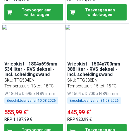
Toevoegen aan
Toevoegen aan
winkelwagen
winkelwagen
Vrieskist - 1804x695mm -
Vrieskist - 1504x700mm -
534 liter - RVS deksel -
388 liter - RVS deksel -
incl. scheidingswand
incl. scheidingswand
SKU
:
TTG534EN
SKU
:
TTG388EN
Temperatuur: -18 tot -18 °C
Temperatuur: -15 tot -15 °C
W 1804 x D 695 x H 895 mm
W 1504 x D 700 x H 895 mm
Beschikbaar vanaf
10.08.2026
Beschikbaar vanaf
31.08.2026
*
*
555,99 €
445,99 €
RRP
1.187,99 €
RRP
923,99 €
Toevoegen aan
Toevoegen aan