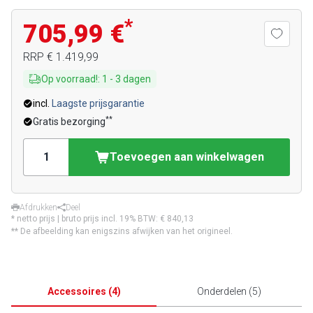
*
705,99 €
RRP
€ 1.419,99
Op voorraad!
:
1
-
3
dagen
incl.
Laagste prijsgarantie
**
Gratis bezorging
Toevoegen aan winkelwagen
Afdrukken
Deel
* netto prijs | bruto prijs incl. 19% BTW:
€ 840,13
** De afbeelding kan enigszins afwijken van het origineel.
Accessoires
(
4
)
Onderdelen
(
5
)