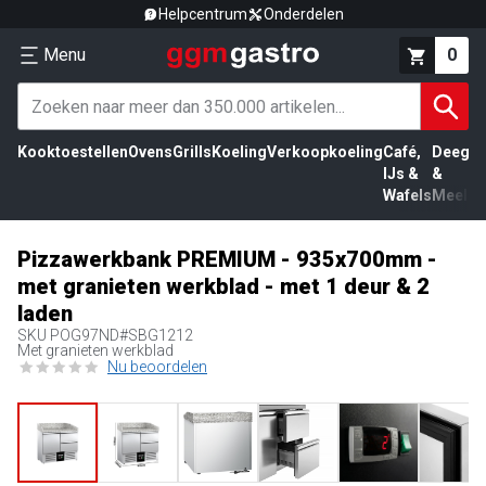
Helpcentrum
Onderdelen
Menu
0
Kooktoestellen
Ovens
Grills
Koeling
Verkoopkoeling
Café,
Deeg
Vl
IJs &
&
Wafels
Meel
Pizzawerkbank PREMIUM - 935x700mm -
met granieten werkblad - met 1 deur & 2
laden
SKU
POG97ND#SBG1212
Met granieten werkblad
Nu beoordelen