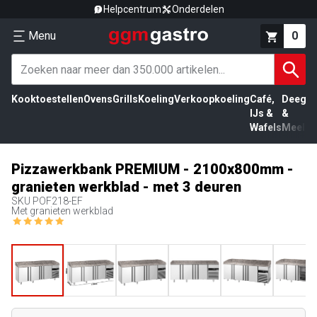
Helpcentrum
Onderdelen
Menu
0
Kooktoestellen
Ovens
Grills
Koeling
Verkoopkoeling
Café,
Deeg
Vl
IJs &
&
Wafels
Meel
Pizzawerkbank PREMIUM - 2100x800mm -
granieten werkblad - met 3 deuren
SKU
POF218-EF
Met granieten werkblad