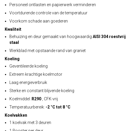
Personeel ontlasten en papierwerk verminderen
Voortdurende controle van de temperatuur
Voorkom schade aan goederen
Kwaliteit
Behuizing en deur gemaakt van hoogwaardig
AISI 304 roestvrij
staal
Werkblad met opstaande rand van graniet
Koeling
Geventileerde koeling
Extreem krachtige koelmotor
Laag energieverbruik
Sterke en constant blijvende koeling
Koelmiddel:
R290
, CFK-vrij
Temperatuurbereik:
-2 °C tot 8 °C
Koelvakken
1 koelvak met 3 deuren
1 Rooster per deur