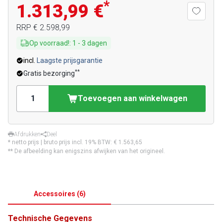
*
1.313,99 €
RRP
€ 2.598,99
Op voorraad!
:
1
-
3
dagen
incl.
Laagste prijsgarantie
**
Gratis bezorging
Toevoegen aan winkelwagen
Afdrukken
Deel
* netto prijs | bruto prijs incl. 19% BTW:
€ 1.563,65
** De afbeelding kan enigszins afwijken van het origineel.
Accessoires
(
6
)
Technische Gegevens