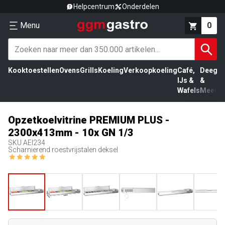
Helpcentrum
Onderdelen
Menu
0
Kooktoestellen
Ovens
Grills
Koeling
Verkoopkoeling
Café,
Deeg
Vl
IJs &
&
Wafels
Meel
Opzetkoelvitrine PREMIUM PLUS -
2300x413mm - 10x GN 1/3
SKU
AEI234
Scharnierend roestvrijstalen deksel