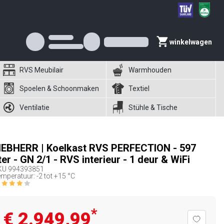
winkelwagen
RVS Meubilair
Warmhouden
Spoelen & Schoonmaken
Textiel
Ventilatie
Stühle & Tische
IEBHERR | Koelkast RVS PERFECTION - 597
iter - GN 2/1 - RVS interieur - 1 deur & WiFi
KU
994393851
mperatuur: -2 tot +15 °C
*
€ 2.949,99