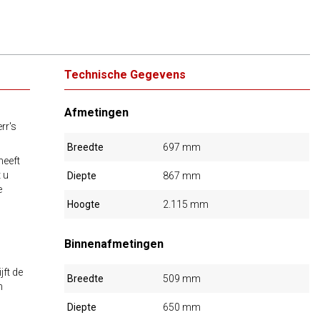
Technische Gegevens
Afmetingen
rr's
Breedte
697 mm
heeft
 u
Diepte
867 mm
e
Hoogte
2.115 mm
Binnenafmetingen
jft de
Breedte
509 mm
n
Diepte
650 mm