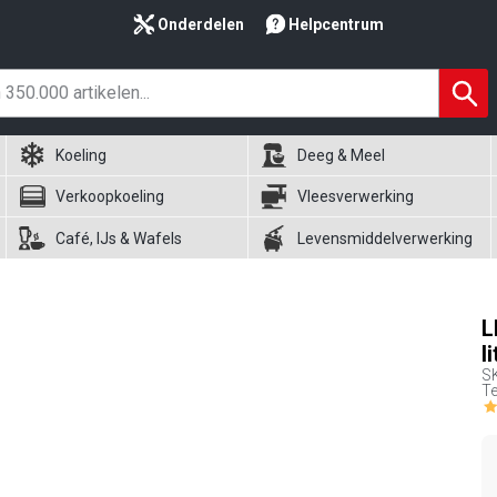
Onderdelen
Helpcentrum
Koeling
Deeg & Meel
Verkoopkoeling
Vleesverwerking
Café, IJs & Wafels
Levensmiddelverwerking
L
l
S
Te