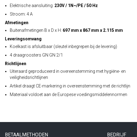
Elektrische aansluiting:
230V / 1N~/PE / 50 Hz
Stroom: 4 A
Afmetingen
Buitenafmetingen B x D x H:
697 mm x 867 mm x 2.115 mm
Leveringsomvang
Koelkast is afsluitbaar (sleutel inbegrepen bij de levering)
4 draagroosters GN GN 2/1
Richtlijnen
Uiteraard geproduceerd in overeenstemming met hygiëne- en
veiligheidsrichtlijnen
Artikel draagt CE-markering in overeenstemming met de richtlijn
Materiaal voldoet aan de Europese voedingsmiddelennormen
BETAALMETHODEN
BEDRIJF