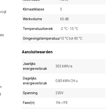
Klimaatklasse
5
hoogt
Werkvolume
60 dB
Temperatuurbereik
-2 °C - 15 °C
ele
Omgevingstemperatuur
10 °C tot 40 °C
Aansluitwaarden
Jaarlijks
302 kWh/a
energieverbruik
Dagelijks
0,83 kWh/24 u
energieverbruik
en
Spanning
230V
g
Fase(n)
1N~/PE