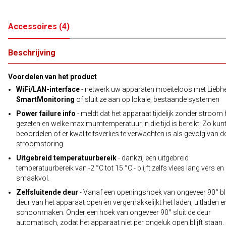
Accessoires
(
4
)
Beschrijving
Voordelen van het product
WiFi/LAN-interface
- netwerk uw apparaten moeiteloos met Liebhe
SmartMonitoring
of sluit ze aan op lokale, bestaande systemen
Power failure info
- meldt dat het apparaat tijdelijk zonder stroom 
gezeten en welke maximumtemperatuur in die tijd is bereikt. Zo kunt
beoordelen of er kwaliteitsverlies te verwachten is als gevolg van d
stroomstoring.
Uitgebreid temperatuurbereik
- dankzij een uitgebreid
temperatuurbereik van -2 °C tot 15 °C - blijft zelfs vlees lang vers en
smaakvol.
Zelfsluitende deur
- Vanaf een openingshoek van ongeveer 90° bli
deur van het apparaat open en vergemakkelijkt het laden, uitladen e
schoonmaken. Onder een hoek van ongeveer 90° sluit de deur
automatisch, zodat het apparaat niet per ongeluk open blijft staan.