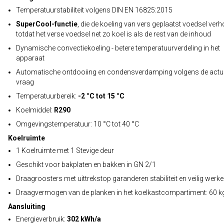
Temperatuurstabiliteit volgens DIN EN 16825:2015
SuperCool-functie
, die de koeling van vers geplaatst voedsel ver
totdat het verse voedsel net zo koel is als de rest van de inhoud
Dynamische convectiekoeling - betere temperatuurverdeling in het
apparaat
Automatische ontdooiing en condensverdamping volgens de actu
vraag
Temperatuurbereik:
-2 °C tot 15 °C
Koelmiddel:
R290
Omgevingstemperatuur: 10 °C tot 40 °C
Koelruimte
1 Koelruimte met 1 Stevige deur
Geschikt voor bakplaten en bakken in GN 2/1
Draagroosters met uittrekstop garanderen stabiliteit en veilig werk
Draagvermogen van de planken in het koelkastcompartiment: 60 k
Aansluiting
Energieverbruik:
302 kWh/a