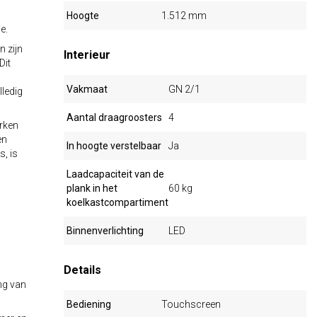
Hoogte
1.512 mm
e.
n zijn
Interieur
Dit
Vakmaat
GN 2/1
ledig
Aantal draagroosters
4
erken
en
In hoogte verstelbaar
Ja
, is
Laadcapaciteit van de
plank in het
60 kg
koelkastcompartiment
Binnenverlichting
LED
Details
ng van
Bediening
Touchscreen