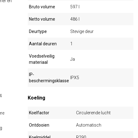
mmer en
Bruto volume
597 l
Netto volume
486 l
Deurtype
Stevige deur
Aantal deuren
1
Voedselveilig
Ja
materiaal
IP-
IPX5
beschermingsklasse
4
Koeling
Koelfactor
Circulerende lucht
ere
Ontdooien
Automatisch
ng
Koelmiddel
R290