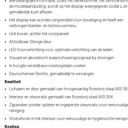
Alle belangrijke informatie, zoals het serienummer, het servicenu
de modelaanduiding, wordt op het display weergegeven zodat u ze
gemakkelijk kunt aflezen
Het display kan worden vergrendeld voor beveiliging en heeft een
verborgen klanten- en technicusmenu
Unit boven, achter het voorpaneel
Afsluitbaar Stevige deur
LED Voorverlichting voor optimale verlichting van de laden
Visueel en akoestisch waarschuwingssignaal bij storingen
In hoogte verstelbare roestvrijstalen voeten
Deurscharnier Rechts, gemakkelijk te vervangen
Kwaliteit
Lichaam en deur gemaakt van hoogwaardig Roestvrij staal AISI 30
Interieur en steunrails gemaakt van Roestvrij staal AISI 304
Zijpanelen zonder spleten en ingeperste steunrails voor eenvoudig
reiniging
Vloerafvoer in het interieur voor eenvoudige en hygiënische reinigi
Koeling