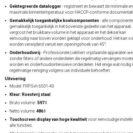
Geïntegreerde datalogger
- registreert en bewaart de minimale en
maximale binnentemperatuur voor HACCP-conforme documentati
Gemakkelijk toegankelijke koelcomponenten
- alle componente
gemakkelijk toegankelijk in het bovenste gedeelte van het apparaat. 
vergroot het bruikbare volume in het apparaat en het deksel kan
eenvoudig naar boven worden geklapt voor onderhoud. Het kan vol
worden verwijderd vanuit een openingshoek van 45°.
Onderhoudsvrij
- Professionele Liebherr vrijstaande apparaten w
zonder filters of andere onderdelen die regelmatig vervangen moet
worden en onderhoudsintensieve onderdelen. Het enige wat nodig is
regelmatige reiniging volgens uw individuele behoeften.
Uitvoering
Model: FRPSvh 6501-40
Kleur: Roestvrij staal
Bruto volume::
597 l
Netto volume:
486 l
Touchscreen display van hoge kwaliteit
voor eenvoudige instelli
alle functies