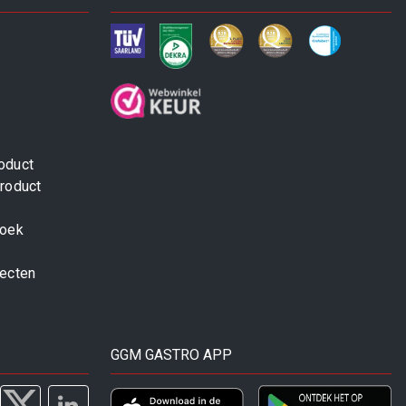
oduct
roduct
zoek
jecten
GGM GASTRO APP