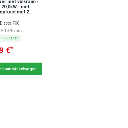
er met vulkraan -
 - 20,0kW - met
 op kast met 2
enzo 700
Diepte: 700
x H 1070 mm
:
1
-
3
dagen
*
9 €
n aan winkelwagen