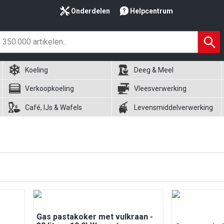
Onderdelen
Helpcentrum
Koeling
Deeg & Meel
Verkoopkoeling
Vleesverwerking
Café, IJs & Wafels
Levensmiddelverwerking
Gas pastakoker met vulkraan -