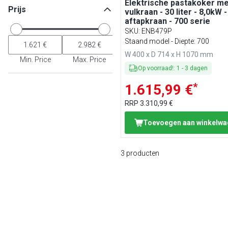
Elektrische pastakoker me
Prijs
vulkraan - 30 liter - 8,0kW 
aftapkraan - 700 serie
SKU
:
ENB479P
Staand model - Diepte: 700
W 400 x D 714 x H 1070 mm
Min. Price
Max. Price
Op voorraad!
:
1
-
3
dagen
*
1.615,99 €
RRP
3.310,99 €
Toevoegen aan winkelw
3
producten