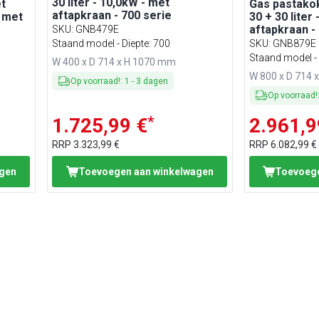
30 liter - 10,0kW - met
t
Gas pastakok
aftapkraan - 700 serie
- met
30 + 30 liter
aftapkraan -
SKU
:
GNB479E
deuren - Lor
Staand model - Diepte: 700
SKU
:
GNB879E
Staand model - 
W 400 x D 714 x H 1070 mm
W 800 x D 714 
Op voorraad!
:
1
-
3
dagen
Op voorraad!
*
1.725,99 €
2.961,9
RRP
3.323,99 €
RRP
6.082,99 €
agen
Toevoegen aan winkelwagen
Toevoege