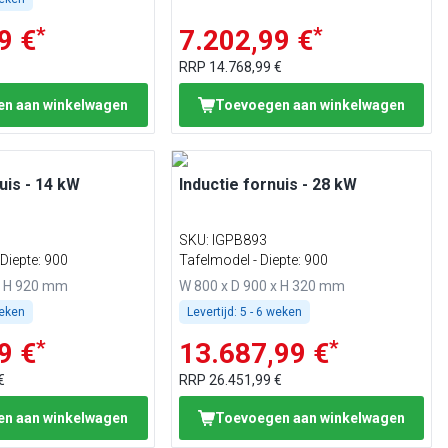
*
*
9 €
7.202,99 €
RRP
14.768,99 €
n aan winkelwagen
Toevoegen aan winkelwagen
uis - 14 kW
Inductie fornuis - 28 kW
SKU
:
IGPB893
Diepte: 900
Tafelmodel - Diepte: 900
x H 920 mm
W 800 x D 900 x H 320 mm
weken
Levertijd:
5 - 6 weken
*
*
9 €
13.687,99 €
€
RRP
26.451,99 €
n aan winkelwagen
Toevoegen aan winkelwagen