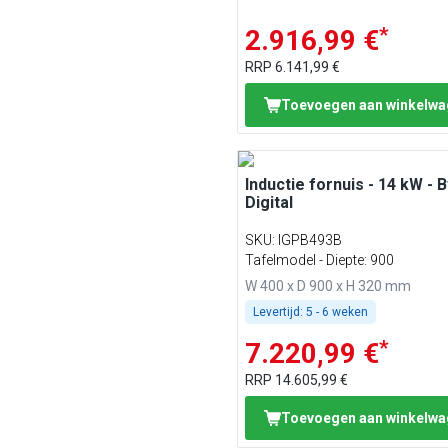
*
2.916,99 €
RRP
6.141,99 €
Toevoegen aan winkelw
Inductie fornuis - 14 kW - B
Digital
SKU
:
IGPB493B
Tafelmodel - Diepte: 900
W 400 x D 900 x H 320 mm
Levertijd:
5 - 6 weken
*
7.220,99 €
RRP
14.605,99 €
Toevoegen aan winkelw