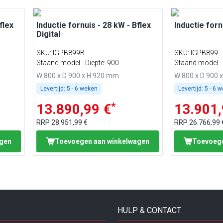
flex
Inductie fornuis - 28 kW - Bflex
Inductie forn
Digital
SKU
:
IGPB899B
SKU
:
IGPB899
Staand model - Diepte: 900
Staand model - 
W 800 x D 900 x H 920 mm
W 800 x D 900 
Levertijd:
5 - 6 weken
Levertijd:
5 - 6 
*
13.890,99 €
13.901,
RRP
28.951,99 €
RRP
26.766,99 
agen
Toevoegen aan winkelwagen
Toevoege
HULP & CONTACT