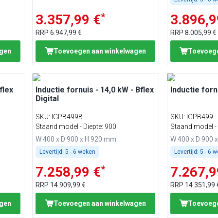
*
3.357,99 €
3.896,9
RRP
6.947,99 €
RRP
8.005,99 €
agen
Toevoegen aan winkelwagen
Toevoege
flex
Inductie fornuis - 14,0 kW - Bflex
Inductie forn
Digital
SKU
:
IGPB499B
SKU
:
IGPB499
Staand model - Diepte: 900
Staand model - 
W 400 x D 900 x H 920 mm
W 400 x D 900 
Levertijd:
5 - 6 weken
Levertijd:
5 - 6 
*
7.258,99 €
7.267,9
RRP
14.909,99 €
RRP
14.351,99 
agen
Toevoegen aan winkelwagen
Toevoege