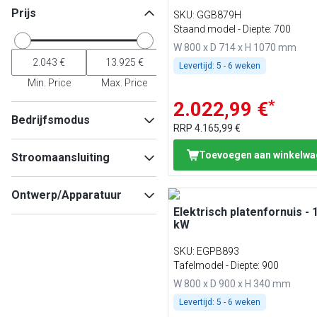
Prijs
SKU
:
GGB879H
Staand model - Diepte: 700
W 800 x D 714 x H 1070 mm
Levertijd:
5 - 6 weken
Min. Price
Max. Price
*
2.022,99 €
Bedrijfsmodus
RRP
4.165,99 €
Inductie
(
8
)
Toevoegen aan winkelw
Stroomaansluiting
Gas
(
5
)
Elektrische
(
2
)
400V
(
10
)
Ontwerp/Apparatuur
Elektrisch platenfornuis - 
Staand apparaat
(
9
)
kW
Tafelmodel
(
6
)
SKU
:
EGPB893
Tafelmodel - Diepte: 900
W 800 x D 900 x H 340 mm
Levertijd:
5 - 6 weken