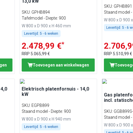
13,0 kW
SKU
:
GPHB891
SKU
:
GPHB894
Staand model - 
Tafelmodel - Diepte: 900
W 800 x D 900 
W 800 x D 900 x H 460 mm
Levertijd:
5 - 6 
Levertijd:
5 - 6 weken
*
2.478,99 €
2.706,9
RRP
5.065,99 €
RRP
5.510,99 €
agen
Toevoegen aan winkelwagen
Toevoege
14,0
Elektrisch platenfornuis - 14,0
kW
Gas platenfor
incl. statisc
SKU
:
EGPB899
Staand model - Diepte: 900
SKU
:
GGB899S
Staand model - 
W 800 x D 900 x H 940 mm
W 800 x D 900 
Levertijd:
5 - 6 weken
Levertijd:
5 - 6 