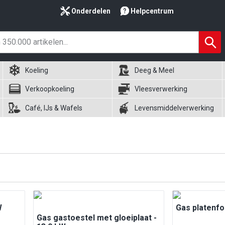
Onderdelen
Helpcentrum
Koeling
Deeg & Meel
Verkoopkoeling
Vleesverwerking
Café, IJs & Wafels
Levensmiddelverwerking
W
Gas platenfo
Gas gastoestel met gloeiplaat -