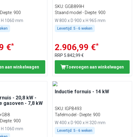
SKU
:
GGB899H
Diepte: 900
Staand model - Diepte: 900
x H 1060 mm
W 800 x D 900 x H 965 mm
weken
Levertijd:
5 - 6 weken
*
*
9 €
2.906,99 €
RRP
5.842,99 €
n aan winkelwagen
Toevoegen aan winkelwagen
Inductie fornuis - 14 kW
nuis - 20,8 kW -
he gasoven - 7,8 kW
SKU
:
IGPB493
+GB8
Tafelmodel - Diepte: 900
Diepte: 900
W 400 x D 900 x H 320 mm
x H 1060 mm
Levertijd:
5 - 6 weken
weken