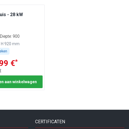
uis - 28 kW
Diepte: 900
x H 920 mm
weken
*
99 €
€
n aan winkelwagen
CERTIFICATEN