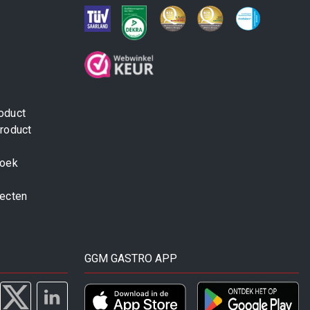
oduct
roduct
zoek
jecten
GGM GASTRO APP