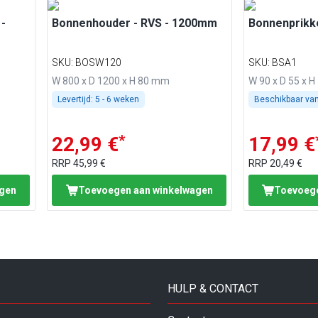
-
Bonnenhouder - RVS - 1200mm
Bonnenprikk
SKU
:
BOSW120
SKU
:
BSA1
W 800 x D 1200 x H 80 mm
W 90 x D 55 x 
Levertijd:
5 - 6 weken
Beschikbaar va
*
22,99 €
17,99 €
RRP
45,99 €
RRP
20,49 €
agen
Toevoegen aan winkelwagen
Toevoege
HULP & CONTACT