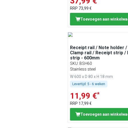
37,99 €
RRP
73,99 €
Toevoegen aan winkelw
Receipt rail / Note holder /
Clamp rail / Receipt strip /
strip - 600mm
SKU
:
BSH60
Stainless steel
W 600 x D 80 x H 18 mm
Levertijd:
5 - 6 weken
*
11,99 €
RRP
17,99 €
Toevoegen aan winkelw