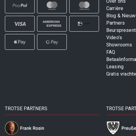
Over ons
Carrière
Blog & Nieuw
Partners
Beurspresent
Video’s
Showrooms
FAQ
Betaalinforma
Leasing
Gratis vracht
TROTSE PARTNERS
TROTSE PAR