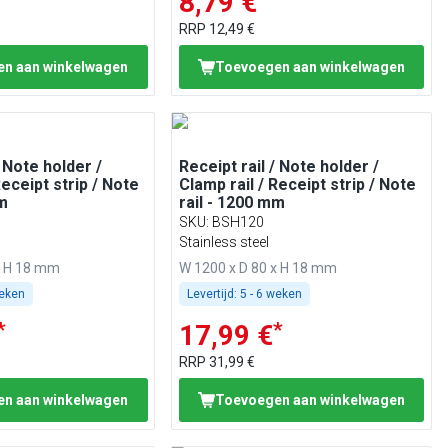
8,79 €
RRP
12,49 €
n aan winkelwagen
Toevoegen aan winkelwagen
/ Note holder /
Receipt rail / Note holder /
Receipt strip / Note
Clamp rail / Receipt strip / Note
mm
rail - 1200 mm
SKU
:
BSH120
Stainless steel
x H 18 mm
W 1200 x D 80 x H 18 mm
weken
Levertijd:
5 - 6 weken
*
*
17,99 €
RRP
31,99 €
n aan winkelwagen
Toevoegen aan winkelwagen