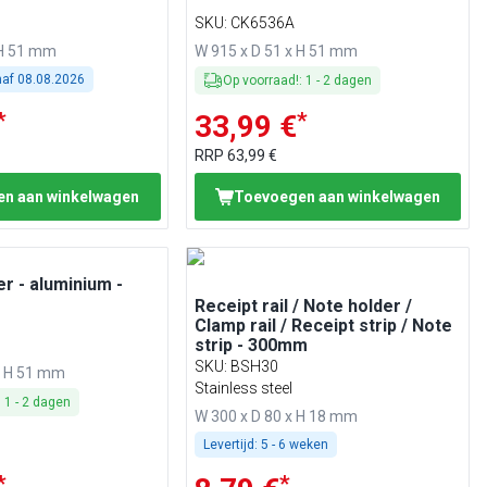
SKU
:
CK6536A
 H 51 mm
W 915 x D 51 x H 51 mm
naf
08.08.2026
Op voorraad!
:
1
-
2
dagen
*
*
33,99 €
RRP
63,99 €
n aan winkelwagen
Toevoegen aan winkelwagen
 - aluminium -
Receipt rail / Note holder /
Clamp rail / Receipt strip / Note
strip - 300mm
SKU
:
BSH30
x H 51 mm
Stainless steel
:
1
-
2
dagen
W 300 x D 80 x H 18 mm
Levertijd:
5 - 6 weken
*
*