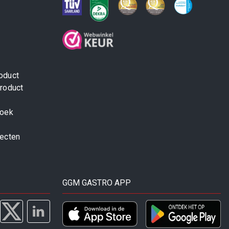
oduct
roduct
zoek
jecten
GGM GASTRO APP