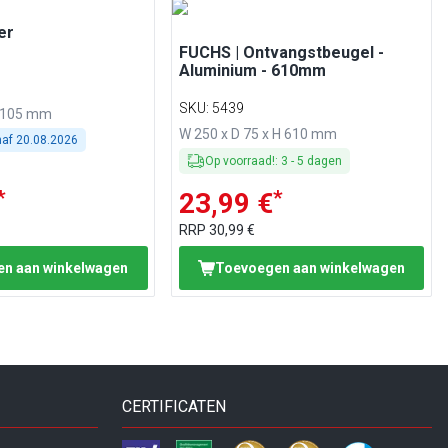
er
FUCHS | Ontvangstbeugel -
Aluminium - 610mm
SKU
:
5439
H 105 mm
W 250 x D 75 x H 610 mm
naf
20.08.2026
Op voorraad!
:
3
-
5
dagen
*
*
23,99 €
RRP
30,99 €
n aan winkelwagen
Toevoegen aan winkelwagen
CERTIFICATEN