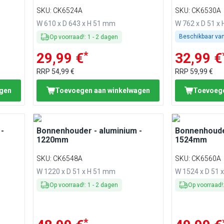
SKU
:
CK6524A
SKU
:
CK6530A
W 610 x D 643 x H 51 mm
W 762 x D 51 x
Beschikbaar va
Op voorraad!
:
1
-
2
dagen
*
29,99 €
32,99 €
RRP
54,99 €
RRP
59,99 €
agen
Toevoegen aan winkelwagen
Toevoege
-
Bonnenhouder - aluminium -
Bonnenhouder
1220mm
1524mm
SKU
:
CK6548A
SKU
:
CK6560A
W 1220 x D 51 x H 51 mm
W 1524 x D 51 
Op voorraad!
:
1
-
2
dagen
Op voorraad!
*