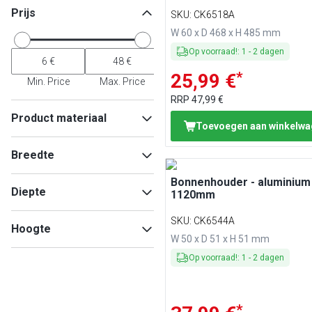
Prijs
SKU
:
CK6518A
W 60 x D 468 x H 485 mm
Op voorraad!
:
1
-
2
dagen
*
25,99 €
Min. Price
Max. Price
RRP
47,99 €
Product materiaal
Toevoegen aan winkelw
Aluminium
(
9
)
Breedte
Roestvrij staal
(
6
)
Hout
(
1
)
Bonnenhouder - aluminium 
Diepte
1120mm
SKU
:
CK6544A
Min
Max
Hoogte
W 50 x D 51 x H 51 mm
Op voorraad!
:
1
-
2
dagen
Min
Max
Min
Max
*