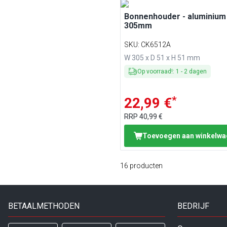
Bonnenhouder - aluminium 
305mm
SKU
:
CK6512A
W 305 x D 51 x H 51 mm
Op voorraad!
:
1
-
2
dagen
*
22,99 €
RRP
40,99 €
Toevoegen aan winkelw
16
producten
BETAALMETHODEN
BEDRIJF