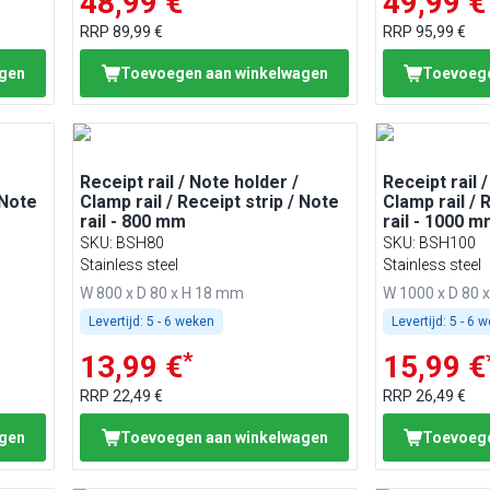
48,99 €
49,99 €
RRP
89,99 €
RRP
95,99 €
agen
Toevoegen aan winkelwagen
Toevoege
Receipt rail / Note holder /
Receipt rail 
 Note
Clamp rail / Receipt strip / Note
Clamp rail / 
rail - 800 mm
rail - 1000 
SKU
:
BSH80
SKU
:
BSH100
Stainless steel
Stainless steel
W 800 x D 80 x H 18 mm
W 1000 x D 80 
Levertijd:
5 - 6 weken
Levertijd:
5 - 6 
*
13,99 €
15,99 €
RRP
22,49 €
RRP
26,49 €
agen
Toevoegen aan winkelwagen
Toevoege