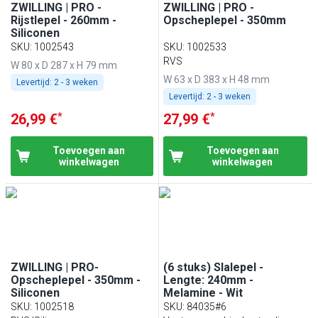
ZWILLING | PRO -
ZWILLING | PRO -
Rijstlepel - 260mm -
Opscheplepel - 350mm
Siliconen
SKU
:
1002543
SKU
:
1002533
RVS
W 80 x D 287 x H 79 mm
W 63 x D 383 x H 48 mm
Levertijd:
2 - 3 weken
Levertijd:
2 - 3 weken
*
*
26,99 €
27,99 €
Toevoegen aan
Toevoegen aan
winkelwagen
winkelwagen
ZWILLING | PRO-
(6 stuks) Slalepel -
Opscheplepel - 350mm -
Lengte: 240mm -
Siliconen
Melamine - Wit
SKU
:
1002518
SKU
:
84035#6