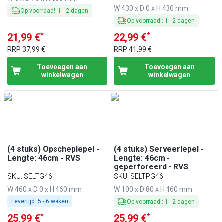
W 430 x D 0 x H 430 mm
Op voorraad!
:
1
-
2
dagen
Op voorraad!
:
1
-
2
dagen
*
*
21,99 €
22,99 €
RRP
37,99 €
RRP
41,99 €
Toevoegen aan
Toevoegen aan
winkelwagen
winkelwagen
(4 stuks) Opscheplepel -
(4 stuks) Serveerlepel -
Lengte: 46cm - RVS
Lengte: 46cm -
geperforeerd - RVS
SKU
:
SELTG46
SKU
:
SELTPG46
W 460 x D 0 x H 460 mm
W 100 x D 80 x H 460 mm
Levertijd:
5 - 6 weken
Op voorraad!
:
1
-
2
dagen
*
*
25,99 €
25,99 €