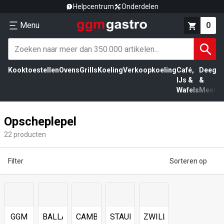
Helpcentrum
Onderdelen
Menu
0
Kooktoestellen
Ovens
Grills
Koeling
Verkoopkoeling
Café,
Deeg
Vl
IJs &
&
Wafels
Meel
Opscheplepel
22
producten
Filter
Sorteren op
GGM
BALLARINI
CAMBRO
STAUB
ZWILLING