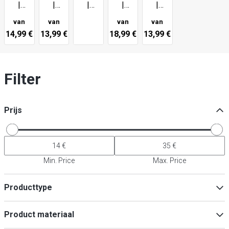
|
|
|
|
|
Serveerlepel
Opscheplepel
Opscheplepel
Opscheplepel
Opscheplepel
van
van
van
van
14,99 €
13,99 €
18,99 €
13,99 €
Filter
Prijs
Min. Price
Max. Price
Producttype
Serveerbestek
(
12
)
Product materiaal
Pollepel
(
10
)