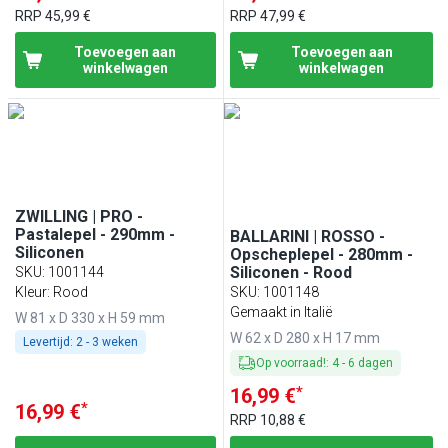
RRP
45,99 €
RRP
47,99 €
Toevoegen aan
Toevoegen aan
winkelwagen
winkelwagen
ZWILLING | PRO -
Pastalepel - 290mm -
BALLARINI | ROSSO -
Siliconen
Opscheplepel - 280mm -
Siliconen - Rood
SKU
:
1001144
Kleur: Rood
SKU
:
1001148
Gemaakt in Italië
W 81 x D 330 x H 59 mm
W 62 x D 280 x H 17 mm
Levertijd:
2 - 3 weken
Op voorraad!
:
4
-
6
dagen
*
16,99 €
*
16,99 €
RRP
10,88 €