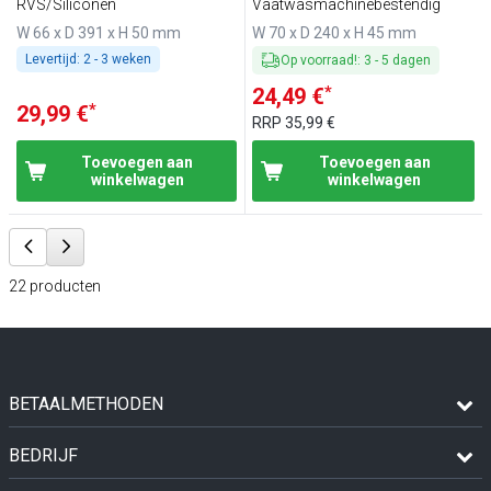
RVS/Siliconen
Vaatwasmachinebestendig
W 66 x D 391 x H 50 mm
W 70 x D 240 x H 45 mm
Levertijd:
2 - 3 weken
Op voorraad!
:
3
-
5
dagen
*
24,49 €
*
29,99 €
RRP
35,99 €
Toevoegen aan
Toevoegen aan
winkelwagen
winkelwagen
22
producten
BETAALMETHODEN
BEDRIJF