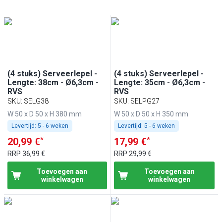
Melamine
(
3
)
Roestvrij staal
(
2
)
(4 stuks) Serveerlepel -
(4 stuks) Serveerlepel -
Lengte: 38cm - Ø6,3cm -
Lengte: 35cm - Ø6,3cm -
RVS
RVS
SKU
:
SELG38
SKU
:
SELPG27
W 50 x D 50 x H 380 mm
W 50 x D 50 x H 350 mm
Levertijd:
5 - 6 weken
Levertijd:
5 - 6 weken
*
*
20,99 €
17,99 €
RRP
36,99 €
RRP
29,99 €
Toevoegen aan
Toevoegen aan
winkelwagen
winkelwagen