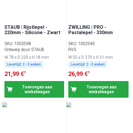
STAUB | Rijstlepel -
ZWILLING | PRO -
220mm - Silicone - Zwart
Pastalepel - 330mm
SKU
:
1003598
SKU
:
1002540
Ontwerp door STAUB
RVS
W 78 x D 220 x H 18 mm
W 55 x D 370 x H 51 mm
Levertijd:
2 - 3 weken
Levertijd:
2 - 3 weken
*
*
21,99 €
26,99 €
Toevoegen aan
Toevoegen aan
winkelwagen
winkelwagen