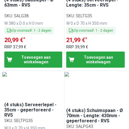
63mm - RVS
Lengte: 35cm - RVS
SKU
:
SALG38
SKU
:
SELTG35
W 380 x D 0 x H 0 mm
W 0 x D 70 x H 350 mm
Op voorraad!
:
1
-
2
dagen
Op voorraad!
:
1
-
2
dagen
*
*
20,99 €
21,99 €
RRP
37,99 €
RRP
39,99 €
Toevoegen aan
Toevoegen aan
winkelwagen
winkelwagen
(4 stuks) Serveerlepel -
35cm - geperforeerd -
(4 stuks) Schuimspaan - Ø
RVS
70mm - Lengte: 430mm -
geperforeerd - RVS
SKU
:
SELTPG35
SKU
:
SALPG43
W 0 x D 70 x H 350 mm