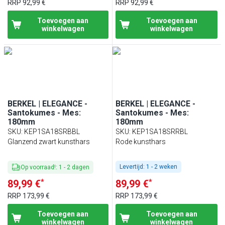
RRP
92,99 €
RRP
92,99 €
Toevoegen aan
Toevoegen aan
winkelwagen
winkelwagen
BERKEL | ELEGANCE -
BERKEL | ELEGANCE -
Santokumes - Mes:
Santokumes - Mes:
180mm
180mm
SKU
:
KEP1SA18SRBBL
SKU
:
KEP1SA18SRRBL
Glanzend zwart kunsthars
Rode kunsthars
Levertijd:
1 - 2 weken
Op voorraad!
:
1
-
2
dagen
*
*
89,99 €
89,99 €
RRP
173,99 €
RRP
173,99 €
Toevoegen aan
Toevoegen aan
winkelwagen
winkelwagen