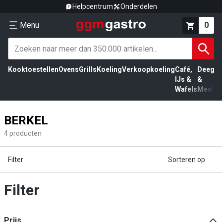
Helpcentrum
Onderdelen
Menu
0
Kooktoestellen
Ovens
Grills
Koeling
Verkoopkoeling
Café,
Deeg
Vl
IJs &
&
Wafels
Meel
BERKEL
4
producten
Filter
Sorteren op
Filter
Prijs