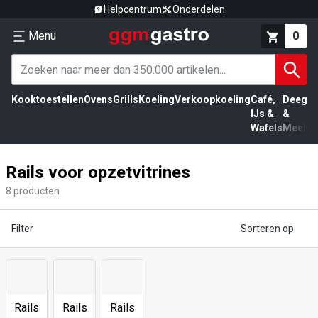
Helpcentrum
Onderdelen
Menu
0
Kooktoestellen
Ovens
Grills
Koeling
Verkoopkoeling
Café,
Deeg
Vl
IJs &
&
Wafels
Meel
Rails voor opzetvitrines
8
producten
Filter
Sorteren op
Rails
Rails
Rails