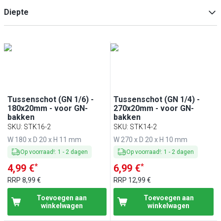
1/6
(
1
)
Diepte
Min
Max
Min
Max
Tussenschot (GN 1/6) -
Tussenschot (GN 1/4) -
180x20mm - voor GN-
270x20mm - voor GN-
bakken
bakken
SKU
:
STK16-2
SKU
:
STK14-2
W 180 x D 20 x H 11 mm
W 270 x D 20 x H 10 mm
Op voorraad!
:
1
-
2
dagen
Op voorraad!
:
1
-
2
dagen
*
*
4,99 €
6,99 €
RRP
8,99 €
RRP
12,99 €
Toevoegen aan
Toevoegen aan
winkelwagen
winkelwagen