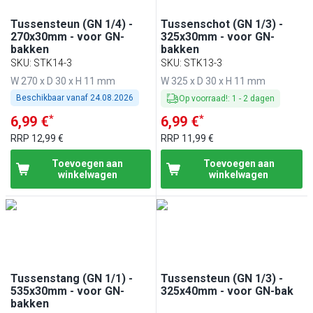
Tussensteun (GN 1/4) -
Tussenschot (GN 1/3) -
270x30mm - voor GN-
325x30mm - voor GN-
bakken
bakken
SKU
:
STK14-3
SKU
:
STK13-3
W 270 x D 30 x H 11 mm
W 325 x D 30 x H 11 mm
Beschikbaar vanaf
24.08.2026
Op voorraad!
:
1
-
2
dagen
*
*
6,99 €
6,99 €
RRP
12,99 €
RRP
11,99 €
Toevoegen aan
Toevoegen aan
winkelwagen
winkelwagen
Tussenstang (GN 1/1) -
Tussensteun (GN 1/3) -
535x30mm - voor GN-
325x40mm - voor GN-bak
bakken