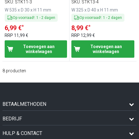
SKU
:
STK11-3
SKU
:
STK13-4
W 535 x D 30 x H 11 mm
W 325 x D 40 x H 11 mm
Op voorraad!
:
1
-
2
dagen
Op voorraad!
:
1
-
2
dagen
*
*
6,99 €
8,99 €
RRP
11,99 €
RRP
12,99 €
Toevoegen aan
Toevoegen aan
winkelwagen
winkelwagen
8
producten
BETAALMETHODEN
BEDRIJF
HULP & CONTACT