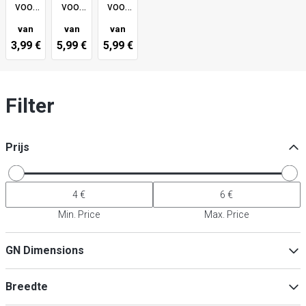
voor
voor
voor
opzetvitrines
opzetvitrines
opzetvitrines
van
van
van
20
30
40
3,99 €
5,99 €
5,99 €
mm
mm
mm
Filter
Prijs
Min. Price
Max. Price
GN Dimensions
1/1
(
1
)
Breedte
1/4
(
1
)