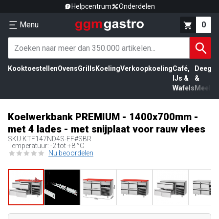
Helpcentrum
Onderdelen
Menu
0
Kooktoestellen
Ovens
Grills
Koeling
Verkoopkoeling
Café,
Deeg
Vl
IJs &
&
Wafels
Meel
Koelwerkbank PREMIUM - 1400x700mm -
met 4 lades - met snijplaat voor rauw vlees
SKU
KTF147ND4S-EF#SBR
Temperatuur: -2 tot +8 °C
Nu beoordelen