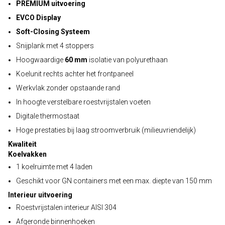
PREMIUM uitvoering
EVCO Display
Soft-Closing Systeem
Snijplank met 4 stoppers
Hoogwaardige
60 mm
isolatie van polyurethaan
Koelunit rechts achter het frontpaneel
Werkvlak zonder opstaande rand
In hoogte verstelbare roestvrijstalen voeten
Digitale thermostaat
Hoge prestaties bij laag stroomverbruik (milieuvriendelijk)
Kwaliteit
Koelvakken
1 koelruimte met 4 laden
Geschikt voor GN containers met een max. diepte van 150 mm
Interieur uitvoering
Roestvrijstalen interieur AISI 304
Afgeronde binnenhoeken