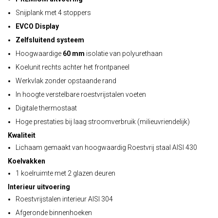
Snijplank met 4 stoppers
EVCO Display
Zelfsluitend systeem
Hoogwaardige
60 mm
isolatie van polyurethaan
Koelunit rechts achter het frontpaneel
Werkvlak zonder opstaande rand
In hoogte verstelbare roestvrijstalen voeten
Digitale thermostaat
Hoge prestaties bij laag stroomverbruik (milieuvriendelijk)
Kwaliteit
Lichaam gemaakt van hoogwaardig Roestvrij staal AISI 430
Koelvakken
1 koelruimte met 2 glazen deuren
Interieur uitvoering
Roestvrijstalen interieur AISI 304
Afgeronde binnenhoeken