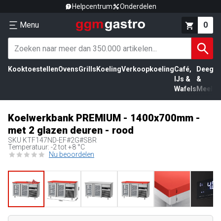
Helpcentrum
Onderdelen
Menu
0
Kooktoestellen
Ovens
Grills
Koeling
Verkoopkoeling
Café,
Deeg
Vl
IJs &
&
Wafels
Meel
Koelwerkbank PREMIUM - 1400x700mm -
met 2 glazen deuren - rood
SKU
KTF147ND-EF#2G#SBR
Temperatuur: -2 tot +8 °C
Nu beoordelen