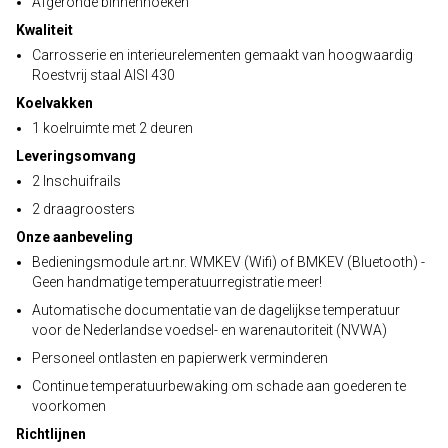
Afgeronde binnenhoeken
Kwaliteit
Carrosserie en interieurelementen gemaakt van hoogwaardig
Roestvrij staal AISI 430
Koelvakken
1 koelruimte met 2 deuren
Leveringsomvang
2 Inschuifrails
2 draagroosters
Onze aanbeveling
Bedieningsmodule art.nr. WMKEV (Wifi) of BMKEV (Bluetooth) -
Geen handmatige temperatuurregistratie meer!
Automatische documentatie van de dagelijkse temperatuur
voor de Nederlandse voedsel- en warenautoriteit (NVWA)
Personeel ontlasten en papierwerk verminderen
Continue temperatuurbewaking om schade aan goederen te
voorkomen
Richtlijnen