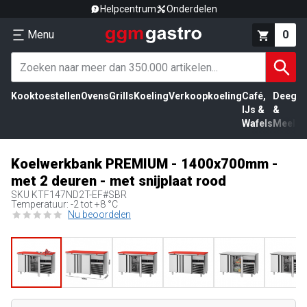
Helpcentrum
Onderdelen
Menu
0
Kooktoestellen
Ovens
Grills
Koeling
Verkoopkoeling
Café,
Deeg
Vl
IJs &
&
Wafels
Meel
Koelwerkbank PREMIUM - 1400x700mm -
met 2 deuren - met snijplaat rood
SKU
KTF147ND2T-EF#SBR
Temperatuur: -2 tot +8 °C
Nu beoordelen