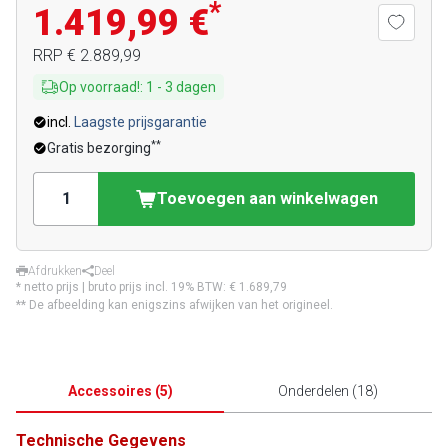
*
1.419,99 €
RRP
€ 2.889,99
Op voorraad!
:
1
-
3
dagen
incl.
Laagste prijsgarantie
**
Gratis bezorging
Toevoegen aan winkelwagen
Afdrukken
Deel
* netto prijs | bruto prijs incl. 19% BTW:
€ 1.689,79
** De afbeelding kan enigszins afwijken van het origineel.
Accessoires
(
5
)
Onderdelen
(
18
)
Technische Gegevens