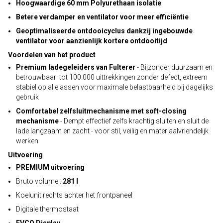
Hoogwaardige 60 mm Polyurethaan isolatie
Betere verdamper en ventilator voor meer efficiëntie
Geoptimaliseerde ontdooicyclus dankzij ingebouwde
ventilator voor aanzienlijk kortere ontdooitijd
Voordelen van het product
Premium ladegeleiders van Fulterer
- Bijzonder duurzaam en
betrouwbaar: tot 100.000 uittrekkingen zonder defect, extreem
stabiel op alle assen voor maximale belastbaarheid bij dagelijks
gebruik
Comfortabel zelfsluitmechanisme met soft-closing
mechanisme
- Dempt effectief zelfs krachtig sluiten en sluit de
lade langzaam en zacht - voor stil, veilig en materiaalvriendelijk
werken
Uitvoering
PREMIUM uitvoering
Bruto volume::
281 l
Koelunit rechts achter het frontpaneel
Digitale thermostaat