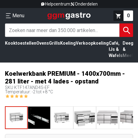
Helpcentrum
Onderdelen
Menu
0
Kooktoestellen
Ovens
Grills
Koeling
Verkoopkoeling
Café,
Deeg
Vl
IJs &
&
Wafels
Meel
Koelwerkbank PREMIUM - 1400x700mm -
281 liter - met 4 lades - opstand
SKU
KTF147AND4S-EF
Temperatuur: -2 tot +8 °C