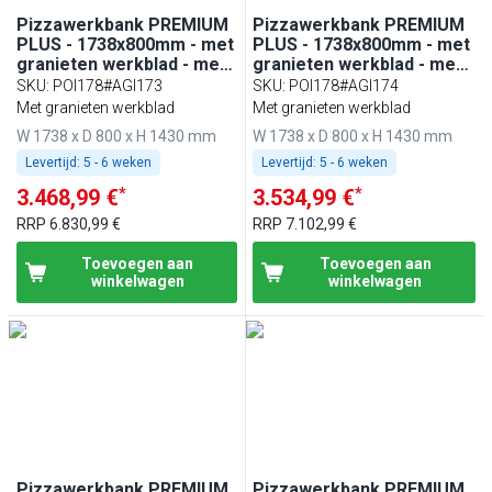
Pizzawerkbank PREMIUM
Pizzawerkbank PREMIUM
PLUS - 1738x800mm - met
PLUS - 1738x800mm - met
granieten werkblad - met
granieten werkblad - met
2 deuren - incl. glasvitrine
2 deuren - incl. glasvitrine
SKU
:
POI178#AGI173
SKU
:
POI178#AGI174
- 7x GN 1/4
- 6x GN 1/3
Met granieten werkblad
Met granieten werkblad
W 1738 x D 800 x H 1430 mm
W 1738 x D 800 x H 1430 mm
Levertijd:
5 - 6 weken
Levertijd:
5 - 6 weken
*
*
3.468,99 €
3.534,99 €
RRP
6.830,99 €
RRP
7.102,99 €
Toevoegen aan
Toevoegen aan
winkelwagen
winkelwagen
Pizzawerkbank PREMIUM
Pizzawerkbank PREMIUM