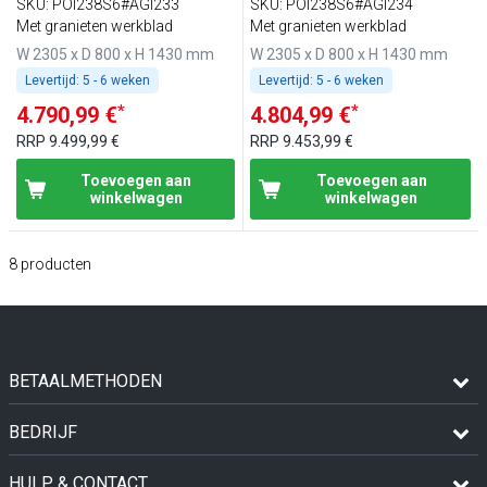
2 deuren & 7 laden - incl.
2 deuren & 6 laden - incl.
SKU
:
POI238S6#AGI233
SKU
:
POI238S6#AGI234
glasvitrine - 11x GN 1/4
glasvitrine - 10x GN 1/3
Met granieten werkblad
Met granieten werkblad
W 2305 x D 800 x H 1430 mm
W 2305 x D 800 x H 1430 mm
Levertijd:
5 - 6 weken
Levertijd:
5 - 6 weken
*
*
4.790,99 €
4.804,99 €
RRP
9.499,99 €
RRP
9.453,99 €
Toevoegen aan
Toevoegen aan
winkelwagen
winkelwagen
8
producten
BETAALMETHODEN
BEDRIJF
HULP & CONTACT