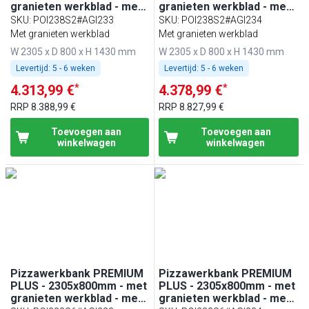
granieten werkblad - met
granieten werkblad - met
2 deuren & 2 laden - incl.
2 deuren & 2 laden - incl.
SKU
:
POI238S2#AGI233
SKU
:
POI238S2#AGI234
glasvitrine - 11x GN 1/4
glasvitrine - 10x GN 1/3
Met granieten werkblad
Met granieten werkblad
W 2305 x D 800 x H 1430 mm
W 2305 x D 800 x H 1430 mm
Levertijd:
5 - 6 weken
Levertijd:
5 - 6 weken
*
*
4.313,99 €
4.378,99 €
RRP
8.388,99 €
RRP
8.827,99 €
Toevoegen aan
Toevoegen aan
winkelwagen
winkelwagen
Pizzawerkbank PREMIUM
Pizzawerkbank PREMIUM
PLUS - 2305x800mm - met
PLUS - 2305x800mm - met
granieten werkblad - met
granieten werkblad - met