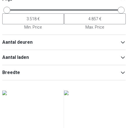
Min. Price
Max. Price
Aantal deuren
2
(
6
)
Aantal laden
3
(
2
)
1
(
2
)
Breedte
3
(
2
)
7
(
2
)
Min
Max