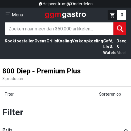
Helpcentrum
Onderdelen
Menu
0
Kooktoestellen
Ovens
Grills
Koeling
Verkoopkoeling
Café,
Deeg
Vl
IJs &
&
Wafels
Meel
800 Diep - Premium Plus
8
producten
Filter
Sorteren op
Filter
Prijs