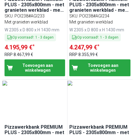
PLUS - 2305x800mm - met
PLUS - 2305x800mm - met
granieten werkblad - met
granieten werkblad - met
3 deuren & 1 laden - incl.
3 deuren & 1 laden - incl.
SKU
:
POI238#AGI233
SKU
:
POI238#AGI234
glasvitrine - 11x GN 1/4
glasvitrine - 10x GN 1/3
Met granieten werkblad
Met granieten werkblad
W 2305 x D 800 x H 1430 mm
W 2305 x D 800 x H 1430 mm
Op voorraad!
:
1
-
3
dagen
Op voorraad!
:
1
-
3
dagen
*
*
4.195,99 €
4.247,99 €
RRP
8.467,99 €
RRP
8.355,99 €
Toevoegen aan
Toevoegen aan
winkelwagen
winkelwagen
Pizzawerkbank PREMIUM
Pizzawerkbank PREMIUM
PLUS - 2305x800mm - met
PLUS - 2305x800mm - met