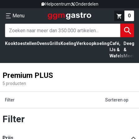
Helpcentrum
Onderdelen
Menu
0
Kooktoestellen
Ovens
Grills
Koeling
Verkoopkoeling
Café,
Deeg
Vl
IJs &
&
Wafels
Meel
Premium PLUS
5
producten
Filter
Sorteren op
Filter
Prijs