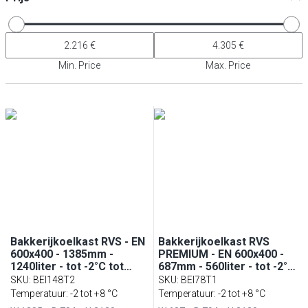
Min. Price
Max. Price
Bakkerijkoelkast RVS - EN
Bakkerijkoelkast RVS
600x400 - 1385mm -
PREMIUM - EN 600x400 -
1240liter - tot -2°C tot
687mm - 560liter - tot -2°C
+8°C - met 2 deuren -
tot +8°C - met 1 deur -
SKU
:
BEI148T2
SKU
:
BEI78T1
geforceerde koeling,
geforceerde koeling,
Temperatuur: -2 tot +8 °C
Temperatuur: -2 tot +8 °C
LED‑verlichting &
LED‑verlichting &