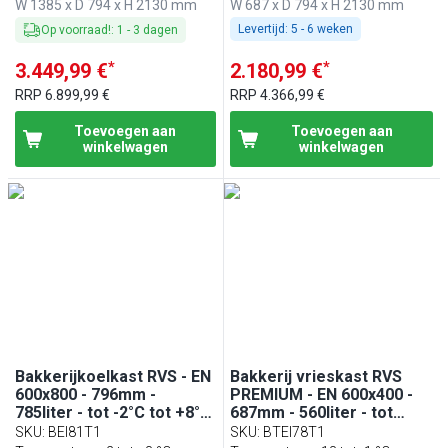
W 1385 x D 794 x H 2130 mm
W 687 x D 794 x H 2130 mm
automatische ontdooiing
automatische ontdooiing
Levertijd:
5 - 6 weken
Op voorraad!
:
1
-
3
dagen
*
*
3.449,99 €
2.180,99 €
RRP
6.899,99 €
RRP
4.366,99 €
Toevoegen aan
Toevoegen aan
winkelwagen
winkelwagen
Bakkerijkoelkast RVS - EN
Bakkerij vrieskast RVS
600x800 - 796mm -
PREMIUM - EN 600x400 -
785liter - tot -2°C tot +8°C
687mm - 560liter - tot
- met 1 deur -
-18°C tot -1°C - met 1 deur
SKU
:
BEI81T1
SKU
:
BTEI78T1