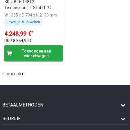
-18°C tot -1°C - met 2
SKU
:
BTEI148T2
deuren - geforceerde
Temperatuur: -18 tot -1 °C
koeling, LED‑verlichting &
W 1385 x D 794 x H 2130 mm
automatische ontdooiing
Levertijd:
5 - 6 weken
*
4.248,99 €
RRP
8.854,99 €
Toevoegen aan
winkelwagen
5
producten
BETAALMETHODEN
BEDRIJF