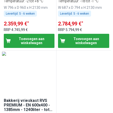
geforceerde koeling,
- geforceerde koeling,
Temperatuur: -2 tot +8 °C
Temperatuur: -18 tot -1 °C
LED‑verlichting,
LED‑verlichting &
W 796 x D 960 x H 2130 mm
W 687 x D 794 x H 2130 mm
automatische ontdooiing
automatische ontdooiing
& slot
Levertijd:
5 - 6 weken
Levertijd:
5 - 6 weken
*
*
2.359,99 €
2.784,99 €
RRP
4.745,99 €
RRP
5.794,99 €
Toevoegen aan
Toevoegen aan
winkelwagen
winkelwagen
Bakkerij vrieskast RVS
PREMIUM - EN 600x400 -
1385mm - 1240liter - tot