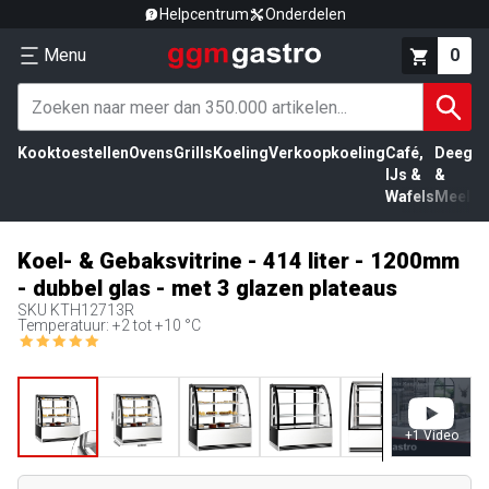
Helpcentrum
Onderdelen
Menu
0
Kooktoestellen
Ovens
Grills
Koeling
Verkoopkoeling
Café,
Deeg
Vl
IJs &
&
Wafels
Meel
Koel- & Gebaksvitrine - 414 liter - 1200mm
- dubbel glas - met 3 glazen plateaus
SKU
KTH12713R
Temperatuur: +2 tot +10 °C
+
1
Video