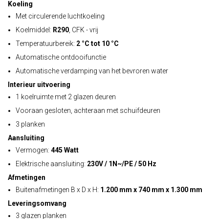
Koeling
Met circulerende luchtkoeling
Koelmiddel:
R290
, CFK - vrij
Temperatuurbereik:
2 °C tot 10 °C
Automatische ontdooifunctie
Automatische verdamping van het bevroren water
Interieur uitvoering
1 koelruimte met 2 glazen deuren
Vooraan gesloten, achteraan met schuifdeuren
3 planken
Aansluiting
Vermogen:
445 Watt
Elektrische aansluiting:
230V / 1N~/PE / 50 Hz
Afmetingen
Buitenafmetingen B x D x H:
1.200 mm x 740 mm x 1.300 mm
Leveringsomvang
3 glazen planken