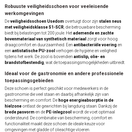
Robuuste veiligheidsschoen voor veeleisende
werkomgevingen
De
veiligheidsschoen Usedom
overtuigt door zijn
stalen neus
met veiligheidsklasse S1-SCR
, die betrouwbare bescherming
biedt bij belastingen tot 200 joule. Het
ademende en zachte
bovenmateriaal van synthetisch materiaal
zorgt voor hoog
draagcomfort en duurzaamheid. Een
antibacteriële voering
en
een
antistatische PU-zool
verhogen de hygiëne en veiligheid
tijdens het werk. De zool is bovendien
antislip, olie- en
brandstofbestendig
, wat de toepassingsmogelijkheden uitbreidt.
Ideaal voor de gastronomie en andere professionele
toepassingsgebieden
Deze schoen is perfect geschikt voor medewerkers in de
gastronomie die veel staan en daarbij afhankelijk zijn van
bescherming en comfort. De
hoge energieabsorptie in de
hielzone
ontlast de gewrichten bij langdurig staan. Dankzij de
brede pasvorm
en de
PE-inlegzool
wordt de voet optimaal
ondersteund. De combinatie van bescherming, comfort en
functionaliteit maakt deze schoen de ideale keuze voor
omgevingen met gladde of olieachtige vloeren.