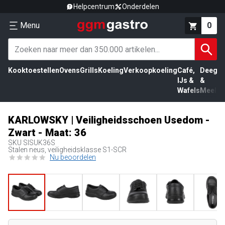
Helpcentrum
Onderdelen
Menu
0
Kooktoestellen
Ovens
Grills
Koeling
Verkoopkoeling
Café,
Deeg
Vl
IJs &
&
Wafels
Meel
KARLOWSKY | Veiligheidsschoen Usedom -
Zwart - Maat: 36
SKU
SISUK36S
Stalen neus, veiligheidsklasse S1-SCR
Nu beoordelen