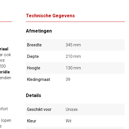
Technische Gegevens
Afmetingen
Breedte
345 mm
iaal
aar ook
Diepte
210 mm
rmt
 200
Hoogte
130 mm
eriële
vendien
Kledingmaat
39
Details
mfort
Geschikt voor
Unisex
 lopen
Kleur
Wit
e