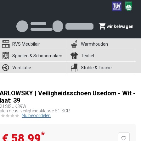
winkelwagen
RVS Meubilair
Warmhouden
Spoelen & Schoonmaken
Textiel
Ventilatie
Stühle & Tische
ARLOWSKY | Veiligheidsschoen Usedom - Wit -
aat: 39
KU
SISUK39W
alen neus, veiligheidsklasse S1-SCR
Nu beoordelen
*
€ 58,99