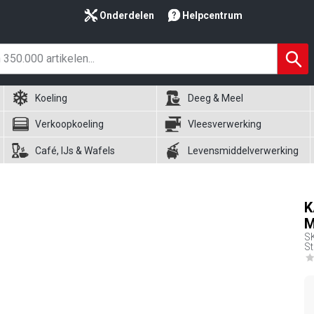
Onderdelen
Helpcentrum
Koeling
Deeg & Meel
Verkoopkoeling
Vleesverwerking
Café, IJs & Wafels
Levensmiddelverwerking
K
M
S
St