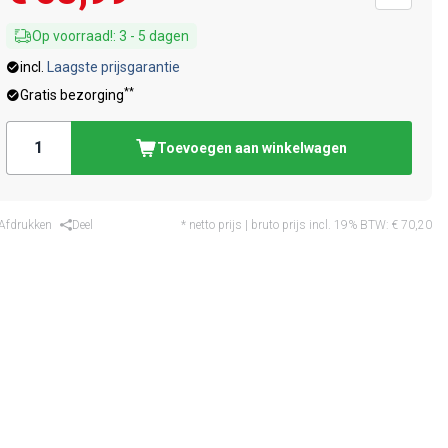
Op voorraad!
:
3
-
5
dagen
incl.
Laagste prijsgarantie
**
Gratis bezorging
Toevoegen aan winkelwagen
Afdrukken
Deel
* netto prijs | bruto prijs incl. 19% BTW:
€ 70,20