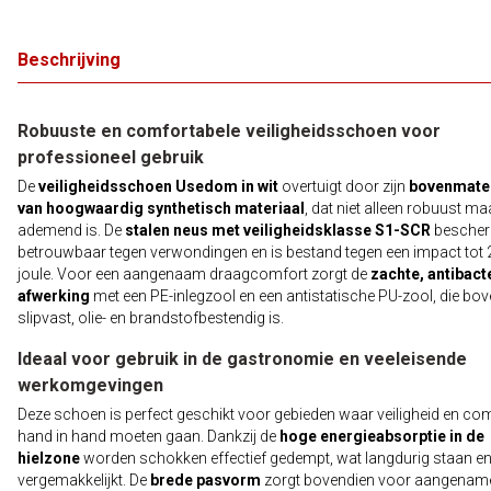
Beschrijving
Robuuste en comfortabele veiligheidsschoen voor
professioneel gebruik
De
veiligheidsschoen Usedom in wit
overtuigt door zijn
bovenmater
van hoogwaardig synthetisch materiaal
, dat niet alleen robuust m
ademend is. De
stalen neus met veiligheidsklasse S1-SCR
besche
betrouwbaar tegen verwondingen en is bestand tegen een impact tot
joule. Voor een aangenaam draagcomfort zorgt de
zachte, antibact
afwerking
met een PE-inlegzool en een antistatische PU-zool, die bo
slipvast, olie- en brandstofbestendig is.
Ideaal voor gebruik in de gastronomie en veeleisende
werkomgevingen
Deze schoen is perfect geschikt voor gebieden waar veiligheid en co
hand in hand moeten gaan. Dankzij de
hoge energieabsorptie in de
hielzone
worden schokken effectief gedempt, wat langdurig staan en
vergemakkelijkt. De
brede pasvorm
zorgt bovendien voor aangenam