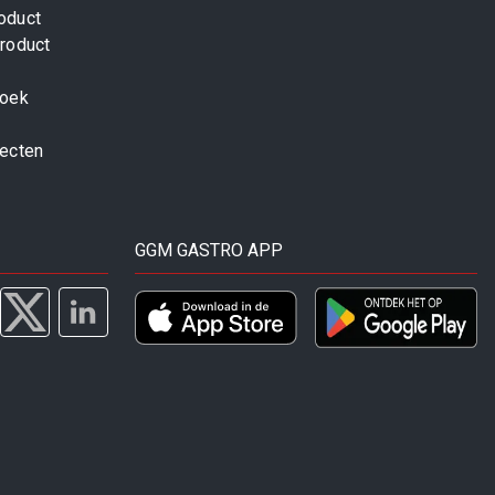
oduct
roduct
zoek
jecten
GGM GASTRO APP