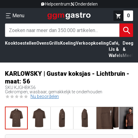
Helpcentrum
Onderdelen
Menu
0
Kooktoestellen
Ovens
Grills
Koeling
Verkoopkoeling
Café,
Deeg
Vl
IJs &
&
Wafels
Meel
KARLOWSKY | Gustav koksjas - Lichtbruin -
maat: 56
SKU
KJGHBK56
Gekrompen, wasbaar, gemakkelijk te onderhouden
Nu beoordelen