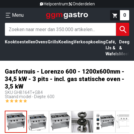
Helpcentrum
Onderdelen
Menu
0
Kooktoestellen
Ovens
Grills
Koeling
Verkoopkoeling
Café,
Deeg
Vl
IJs &
&
Wafels
Meel
Gasfornuis - Lorenzo 600 - 1200x600mm -
34,5 kW - 3 pits - incl. gas statische oven -
3,5 kW
SKU
GHB164T+GB4
Staand model - Diepte: 600