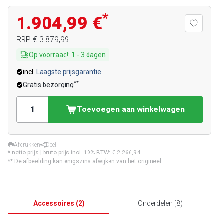
*
1.904,99 €
RRP
€ 3.879,99
Op voorraad!
:
1
-
3
dagen
incl.
Laagste prijsgarantie
**
Gratis bezorging
Toevoegen aan winkelwagen
Afdrukken
Deel
* netto prijs | bruto prijs incl. 19% BTW:
€ 2.266,94
** De afbeelding kan enigszins afwijken van het origineel.
Accessoires
(
2
)
Onderdelen
(
8
)