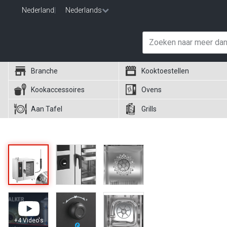
Nederland
|
Nederlands
Branche
Kooktoestellen
Kookaccessoires
Ovens
Aan Tafel
Grills
+
4
Video's