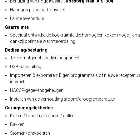
Behuizing van hoge kwaliteit
Roestvrij staal AISI 304
Handgreep van carbonvezel
Lange levensduur
Gaarruimte
Speciaal ontwikkelde kookruimte die homogeen koken mogelijk m
dankzij optimale warmteverdeling
Bediening/besturing
Toekomstgericht bedieningspaneel
USB-aansluiting
Importeren & exporteren: Eigen programma's of nieuwe recepten v
internet
HACCP-gegevensgeheugen
Instellen van de verhouding stoom/droogtemperatuur
Garingsmogelijkheden
Koken / braden / smoren / grillen
Bakken
Stomen/ontvochten