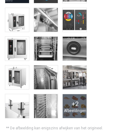
+
2
Afbeeldingen
** De afbeelding kan enigszins afwijken van het origineel.