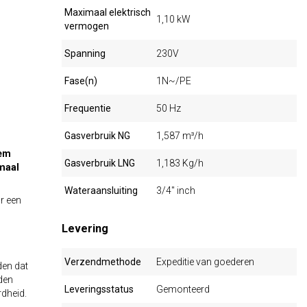
Maximaal elektrisch
1,10 kW
vermogen
Spanning
230V
Fase(n)
1N~/PE
Frequentie
50 Hz
Gasverbruik NG
1,587 m³/h
eem
Gasverbruik LNG
1,183 Kg/h
imaal
Wateraansluiting
3/4" inch
r een
Levering
Verzendmethode
Expeditie van goederen
den dat
den
Leveringsstatus
Gemonteerd
rdheid.