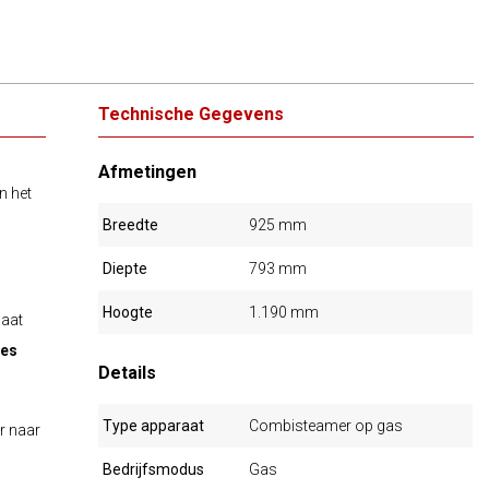
Technische Gegevens
Afmetingen
n het
Breedte
925 mm
Diepte
793 mm
Hoogte
1.190 mm
gaat
ies
Details
Type apparaat
Combisteamer op gas
r naar
Bedrijfsmodus
Gas