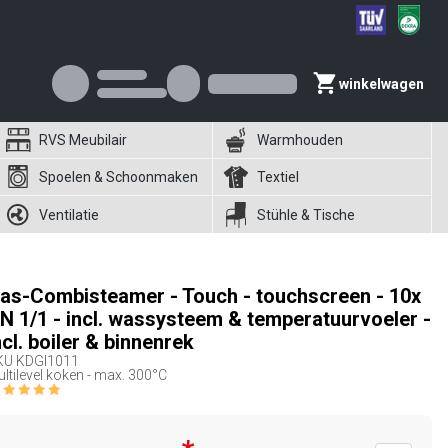
winkelwagen
RVS Meubilair
Warmhouden
Spoelen & Schoonmaken
Textiel
Ventilatie
Stühle & Tische
as-Combisteamer - Touch - touchscreen - 10x
N 1/1 - incl. wassysteem & temperatuurvoeler -
ncl. boiler & binnenrek
KU
KDGI1011
ltilevel koken - max. 300°C