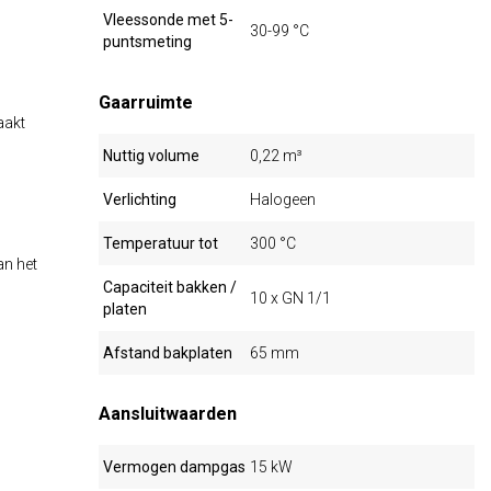
Vleessonde met 5-
30-99 °C
puntsmeting
Gaarruimte
aakt
Nuttig volume
0,22 m³
Verlichting
Halogeen
Temperatuur tot
300 °C
an het
Capaciteit bakken /
10 x GN 1/1
platen
Afstand bakplaten
65 mm
Aansluitwaarden
Vermogen dampgas
15 kW