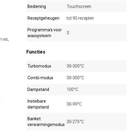
Bediening
Touchscreen
Receptgeheugen
tot 90 recepten
Programma's voor
3
wassysteem
 vis,
Functies
Turbomodus
30-300°C
Combi modus
30-300°C
Dampstand
100°C
Instelbare
r
30-99°C
dampstand
Banket
30-275°C
verwarmingsmodus