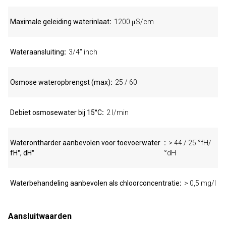
Maximale geleiding waterinlaat
1200 μS/cm
Wateraansluiting
3/4" inch
Osmose wateropbrengst (max)
25 / 60
Debiet osmosewater bij 15°C
2 l/min
Waterontharder aanbevolen voor toevoerwater
> 44 / 25 °fH/
fH°, dH°
°dH
Waterbehandeling aanbevolen als chloorconcentratie
> 0,5 mg/l
Aansluitwaarden