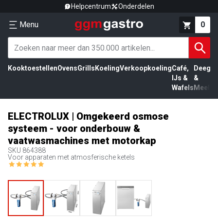
Helpcentrum
Onderdelen
Menu
0
Kooktoestellen
Ovens
Grills
Koeling
Verkoopkoeling
Café,
Deeg
Vl
IJs &
&
Wafels
Meel
ELECTROLUX | Omgekeerd osmose
systeem - voor onderbouw &
vaatwasmachines met motorkap
SKU
864388
Voor apparaten met atmosferische ketels