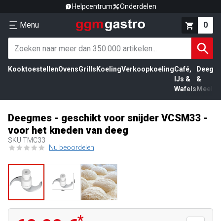
Helpcentrum
Onderdelen
Menu
0
Kooktoestellen
Ovens
Grills
Koeling
Verkoopkoeling
Café,
Deeg
Vl
IJs &
&
Wafels
Meel
Deegmes - geschikt voor snijder VCSM33 -
voor het kneden van deeg
SKU
TMC33
Nu beoordelen
*