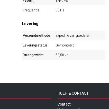
Fase(n)
1N~/PE
Frequentie
50 Hz
Levering
Verzendmethode
Expeditie van goederen
Leveringsstatus
Gemonteerd
Brutogewicht
58,50 kg
HULP & CONTACT
Contact