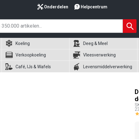
Onderdelen
Helpcentrum
Koeling
Deeg & Meel
Verkoopkoeling
Vleesverwerking
Café, IJs & Wafels
Levensmiddelverwerking
D
d
S
23