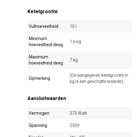
Ketelgrootte
Vulhoeveelheid
10 l
Minimum
1,6 kg
hoeveelheid deeg
Maximum
7 kg
hoeveelheid deeg
(De aangegeven ketelgrootte in
Opmerking
kg is een geschatte waarde)
Aansluitwaarden
Vermogen
370 Watt
Spanning
230V