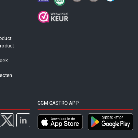
oduct
roduct
zoek
jecten
GGM GASTRO APP