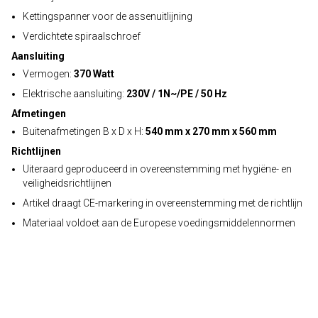
Kettingspanner voor de assenuitlijning
Verdichtete spiraalschroef
Aansluiting
Vermogen:
370 Watt
Elektrische aansluiting:
230V / 1N~/PE / 50 Hz
Afmetingen
Buitenafmetingen B x D x H:
540 mm x 270 mm x 560 mm
Richtlijnen
Uiteraard geproduceerd in overeenstemming met hygiëne- en
veiligheidsrichtlijnen
Artikel draagt CE-markering in overeenstemming met de richtlijn
Materiaal voldoet aan de Europese voedingsmiddelennormen