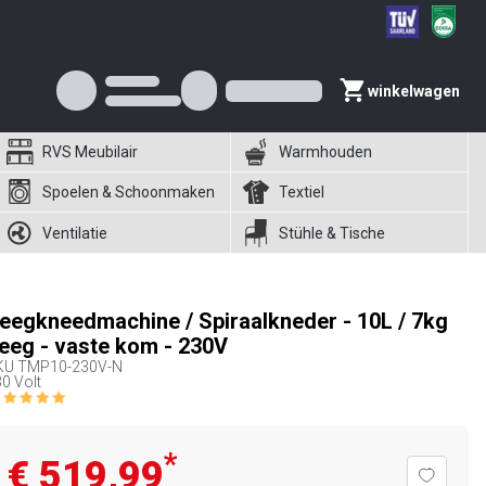
winkelwagen
RVS Meubilair
Warmhouden
Spoelen & Schoonmaken
Textiel
Ventilatie
Stühle & Tische
eegkneedmachine / Spiraalkneder - 10L / 7kg
eeg - vaste kom - 230V
KU
TMP10-230V-N
0 Volt
*
€ 519,99