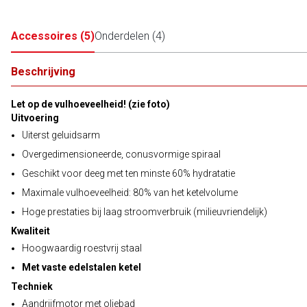
Accessoires
(
5
)
Onderdelen
(
4
)
Beschrijving
Let op de vulhoeveelheid! (zie foto)
Uitvoering
Uiterst geluidsarm
Overgedimensioneerde, conusvormige spiraal
Geschikt voor deeg met ten minste 60% hydratatie
Maximale vulhoeveelheid: 80% van het ketelvolume
Hoge prestaties bij laag stroomverbruik (milieuvriendelijk)
Kwaliteit
Hoogwaardig roestvrij staal
Met vaste edelstalen ketel
Techniek
Aandrijfmotor met oliebad