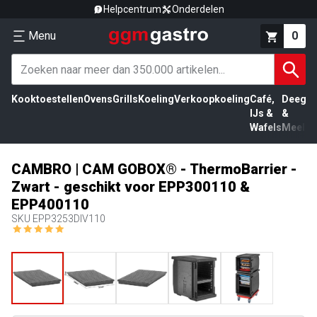
Helpcentrum
Onderdelen
Menu
0
Kooktoestellen
Ovens
Grills
Koeling
Verkoopkoeling
Café,
Deeg
Vl
IJs &
&
Wafels
Meel
CAMBRO | CAM GOBOX® - ThermoBarrier -
Zwart - geschikt voor EPP300110 &
EPP400110
SKU
EPP3253DIV110