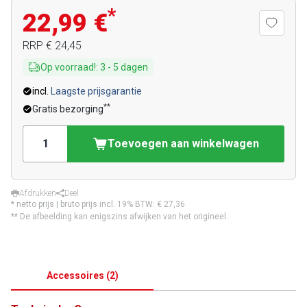
*
22,99 €
RRP
€ 24,45
Op voorraad!
:
3
-
5
dagen
incl.
Laagste prijsgarantie
**
Gratis bezorging
Toevoegen aan winkelwagen
Afdrukken
Deel
* netto prijs | bruto prijs incl. 19% BTW:
€ 27,36
** De afbeelding kan enigszins afwijken van het origineel.
Accessoires
(
2
)