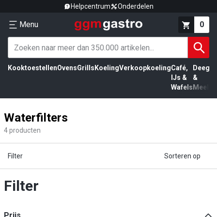
Helpcentrum
Onderdelen
Menu
0
Kooktoestellen
Ovens
Grills
Koeling
Verkoopkoeling
Café,
Deeg
Vl
IJs &
&
Wafels
Meel
Waterfilters
4
producten
Filter
Sorteren op
Filter
Prijs