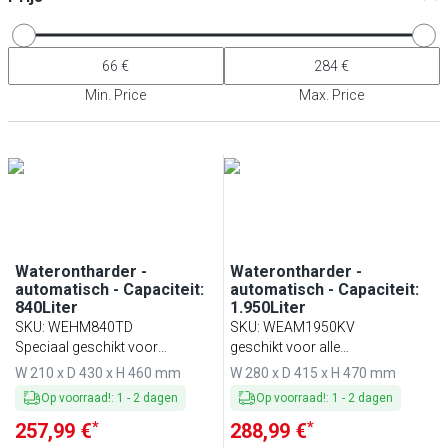
Min. Price
Max. Price
Waterontharder -
Waterontharder -
automatisch - Capaciteit:
automatisch - Capaciteit:
840Liter
1.950Liter
SKU
:
WEHM840TD
SKU
:
WEAM1950KV
Speciaal geschikt voor
geschikt voor alle
koffiemachines
cateringapparatuur
W 210 x D 430 x H 460 mm
W 280 x D 415 x H 470 mm
Op voorraad!
:
1
-
2
dagen
Op voorraad!
:
1
-
2
dagen
*
*
257,99 €
288,99 €