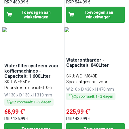
RRP
489,99 €
RRP
544,99 €
Toevoegen aan
Toevoegen aan
winkelwagen
winkelwagen
Waterontharder -
Capaciteit: 840Liter
Waterfiltersysteem voor
koffiemachines -
Capaciteit: 1.600Liter
SKU
:
WEHM840E
SKU
:
WFSM16
Speciaal geschikt voor
Doorstroomintensiteit: 0-5
koffiemachines
W 210 x D 430 x H 470 mm
W 130 x D 130 x H 310 mm
Op voorraad!
:
1
-
2
dagen
Op voorraad!
:
1
-
2
dagen
*
*
68,99 €
225,99 €
RRP
136,99 €
RRP
439,99 €
Toevoegen aan
Toevoegen aan