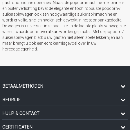
gastronomische operaties. Naast de popcornmachine met binnen-
en buitenverlichting bevat de elegante en toch robuuste popcorn-/
suikerspinwagen ook een hoogwaardige suikerspinmachine en
wordt er veilig, snel en hygiënisch gewerkt in het toonbankgedeelte.
De wagen is universeel inzetbaar, niet in de laatste plaats vanwege de
wielen, waardoor hij overal kan worden geplaatst. Met de popcorn /
suikerspinwagen biedt u uw gasten niet alleen zoete lekkernijen aan,
maar brengt u ook een echt kermisgevoel over in uw
horecagelegenheid.
BETAALMETHODEN
BEDRIJF
HULP & CONTACT
CERTIFICATEN