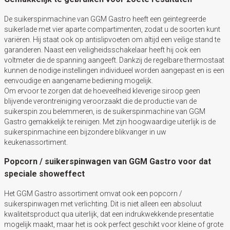
De suikerspinmachine van GGM Gastro heeft een geïntegreerde
suikerlade met vier aparte compartimenten, zodat u de soorten kunt
variëren. Hij staat ook op antislipvoeten om altijd een veilige stand te
garanderen. Naast een veiligheidsschakelaar heeft hij ook een
voltmeter die de spanning aangeeft. Dankzij de regelbare thermostaat
kunnen de nodige instellingen individueel worden aangepast en is een
eenvoudige en aangename bediening mogelijk.
Om ervoor te zorgen dat de hoeveelheid kleverige siroop geen
blijvende verontreiniging veroorzaakt die de productie van de
suikerspin zou belemmeren, is de suikerspinmachine van GGM
Gastro gemakkelijk te reinigen. Met zijn hoogwaardige uiterlijk is de
suikerspinmachine een bijzondere blikvanger in uw
keukenassortiment.
Popcorn / suikerspinwagen van GGM Gastro voor dat
speciale showeffect
Het GGM Gastro assortiment omvat ook een popcorn /
suikerspinwagen met verlichting. Dit is niet alleen een absoluut
kwaliteitsproduct qua uiterlijk, dat een indrukwekkende presentatie
mogelijk maakt, maar het is ook perfect geschikt voor kleine of grote