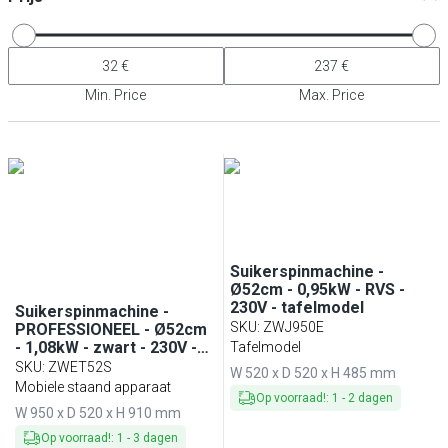
Min. Price
Max. Price
Suikerspinmachine -
Ø52cm - 0,95kW - RVS -
230V - tafelmodel
Suikerspinmachine -
SKU
:
ZWJ950E
PROFESSIONEEL - Ø52cm
- 1,08kW - zwart - 230V -
Tafelmodel
met onderstel
SKU
:
ZWET52S
W 520 x D 520 x H 485 mm
Mobiele staand apparaat
Op voorraad!
:
1
-
2
dagen
W 950 x D 520 x H 910 mm
Op voorraad!
:
1
-
3
dagen