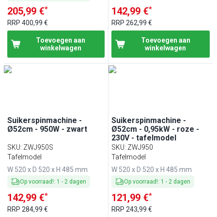
*
*
205,99 €
142,99 €
RRP
400,99 €
RRP
262,99 €
Toevoegen aan
Toevoegen aan
winkelwagen
winkelwagen
Suikerspinmachine -
Suikerspinmachine -
Ø52cm - 950W - zwart
Ø52cm - 0,95kW - roze -
230V - tafelmodel
SKU
:
ZWJ950S
SKU
:
ZWJ950
Tafelmodel
Tafelmodel
W 520 x D 520 x H 485 mm
W 520 x D 520 x H 485 mm
Op voorraad!
:
1
-
2
dagen
Op voorraad!
:
1
-
2
dagen
*
*
142,99 €
121,99 €
RRP
284,99 €
RRP
243,99 €