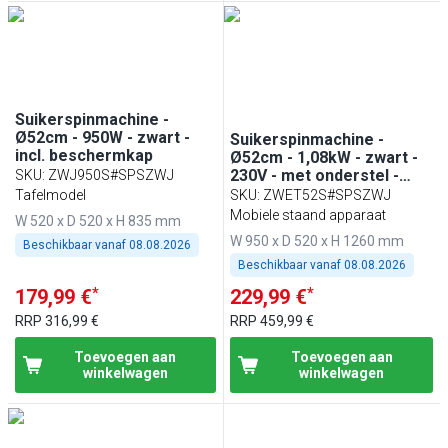
Suikerspinmachine -
Ø52cm - 950W - zwart -
Suikerspinmachine -
incl. beschermkap
Ø52cm - 1,08kW - zwart -
230V - met onderstel -
SKU
:
ZWJ950S#SPSZWJ
incl. beschermkap
Tafelmodel
SKU
:
ZWET52S#SPSZWJ
Mobiele staand apparaat
W 520 x D 520 x H 835 mm
W 950 x D 520 x H 1260 mm
Beschikbaar vanaf
08.08.2026
Beschikbaar vanaf
08.08.2026
*
*
179,99 €
229,99 €
RRP
316,99 €
RRP
459,99 €
Toevoegen aan
Toevoegen aan
winkelwagen
winkelwagen