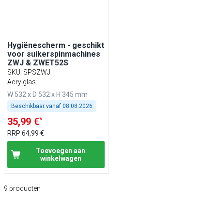
Hygiënescherm - geschikt
voor suikerspinmachines
ZWJ & ZWET52S
SKU
:
SPSZWJ
Acrylglas
W 532 x D 532 x H 345 mm
Beschikbaar vanaf
08.08.2026
*
35,99 €
RRP
64,99 €
Toevoegen aan
winkelwagen
9
producten