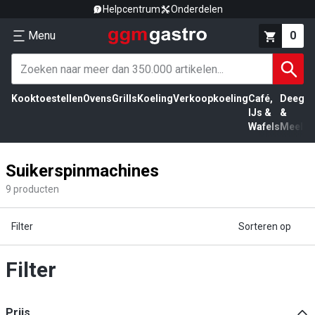
Helpcentrum
Onderdelen
Menu
0
Kooktoestellen
Ovens
Grills
Koeling
Verkoopkoeling
Café,
Deeg
Vl
IJs &
&
Wafels
Meel
Suikerspinmachines
9
producten
Filter
Sorteren op
Filter
Prijs