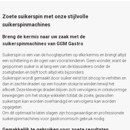
Zoete suikerspin met onze stijlvolle
suikerspinmachines
Breng de kermis naar uw zaak met de
suikerspinmachines van GGM Gastro
Suikerspin is een van de hoogtepunten op elke kermis en brengt altijd
een schittering in de ogen van vooral kinderen. Geen wonder, want de
gesponnen suiker is al lang een van de klassiekers onder de
zoetigheden en blijft toch altijd iets bijzonders.
Suikerspin wordt gemaakt door suiker eerst tot stroop te verhitten en
dan in zachte draden op een houten stokje te winden terwijl het
afkoelt. Deze kleverige draden blijven zich vervolgens in cirkelvormige
bewegingen om het stokje wikkelen totdat de zoete, gezwollen
suikerspin kan worden overhandigd en vervolgens kan worden
opgegeten.
Om dit optimaal te laten slagen zijn hoogwaardige en professionele
suikerspinmachines voor gastronomisch gebruik nodig.
Gemakkelijk te gebruiken voor zoete resultaten