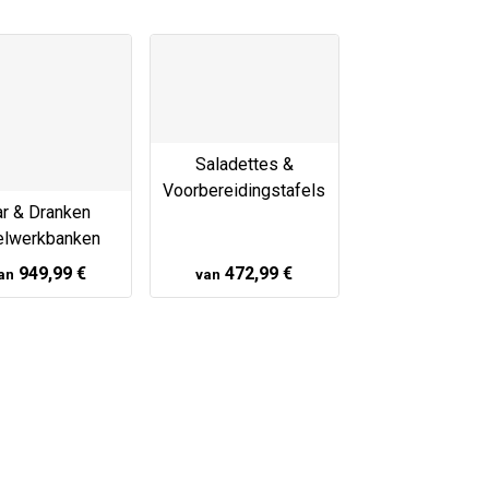
Saladettes &
Voorbereidingstafels
ar & Dranken
elwerkbanken
949,99 €
472,99 €
an
van