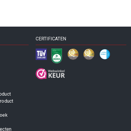
CERTIFICATEN
oduct
roduct
zoek
jecten