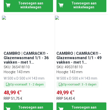
Toevoegen aan
Toevoegen aan
winkelwagen
winkelwagen
CAMBRO | CAMRACK® -
CAMBRO | CAMRACK® -
Glazenwasmand 1/1 - 36
Glazenwasmand 1/1 - 49
vakken - met 1
vakken - met 1
verlengstuk - 500x500mm
verlengstuk - 500x500mm
SKU
:
36S418110
SKU
:
49S318110
- Zwart
- Zwart
Hoogte: 143 mm
Hoogte: 143 mm
W 500 x D 500 x H 143 mm
W 500 x D 500 x H 143 mm
Op voorraad!
:
1
-
2
dagen
Op voorraad!
:
3
-
5
dagen
*
*
48,99 €
49,99 €
RRP
51,75 €
RRP
54,45 €
Toevoegen aan
Toevoegen aan