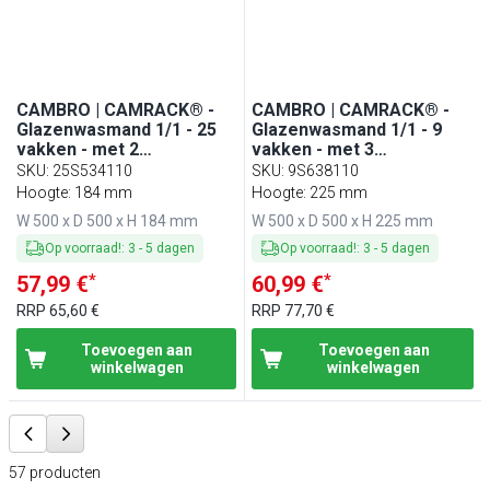
CAMBRO | CAMRACK® -
CAMBRO | CAMRACK® -
Glazenwasmand 1/1 - 25
Glazenwasmand 1/1 - 9
vakken - met 2
vakken - met 3
verlengstukken -
verlengstukken -
SKU
:
25S534110
SKU
:
9S638110
500x500mm - Zwart
500x500mm - Zwart
Hoogte: 184 mm
Hoogte: 225 mm
W 500 x D 500 x H 184 mm
W 500 x D 500 x H 225 mm
Op voorraad!
:
3
-
5
dagen
Op voorraad!
:
3
-
5
dagen
*
*
57,99 €
60,99 €
RRP
65,60 €
RRP
77,70 €
Toevoegen aan
Toevoegen aan
winkelwagen
winkelwagen
57
producten