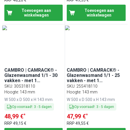
RRP
48,20 €
RRP
49,55 €
Toevoegen aan
Toevoegen aan
winkelwagen
winkelwagen
CAMBRO | CAMRACK® -
CAMBRO | CAMRACK® -
Glazenwasmand 1/1 - 30
Glazenwasmand 1/1 - 25
vakken - met 1
vakken - met 1
verlengstuk - 500x500mm
verlengstuk - 500x500mm
SKU
:
30S318110
SKU
:
25S418110
- Zwart
- Zwart
Hoogte: 143 mm
Hoogte: 143 mm
W 500 x D 500 x H 143 mm
W 500 x D 500 x H 143 mm
Op voorraad!
:
3
-
5
dagen
Op voorraad!
:
3
-
5
dagen
*
*
48,99 €
47,99 €
RRP
49,15 €
RRP
49,55 €