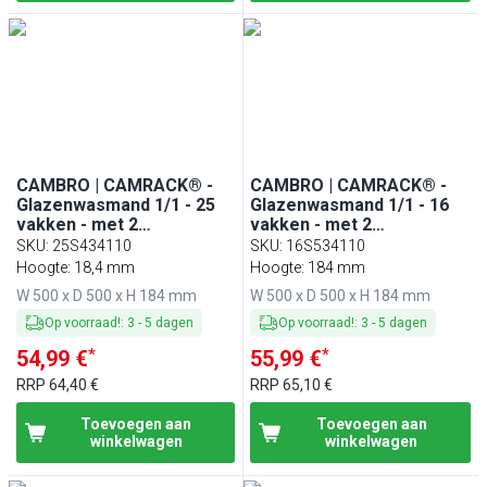
CAMBRO | CAMRACK® -
CAMBRO | CAMRACK® -
Glazenwasmand 1/1 - 25
Glazenwasmand 1/1 - 16
vakken - met 2
vakken - met 2
verlengstukken -
verlengstukken -
SKU
:
25S434110
SKU
:
16S534110
500x500mm - Zwart
500x500mm - Zwart
Hoogte: 18,4 mm
Hoogte: 184 mm
W 500 x D 500 x H 184 mm
W 500 x D 500 x H 184 mm
Op voorraad!
:
3
-
5
dagen
Op voorraad!
:
3
-
5
dagen
*
*
54,99 €
55,99 €
RRP
64,40 €
RRP
65,10 €
Toevoegen aan
Toevoegen aan
winkelwagen
winkelwagen