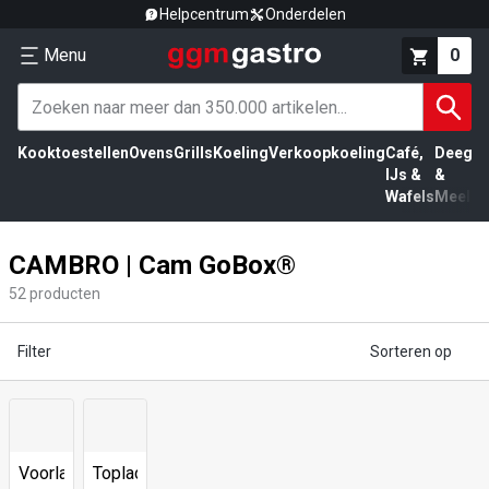
Helpcentrum
Onderdelen
Menu
0
Kooktoestellen
Ovens
Grills
Koeling
Verkoopkoeling
Café,
Deeg
Vl
IJs &
&
Wafels
Meel
CAMBRO | Cam GoBox®
52
producten
Filter
Sorteren op
Voorlader
Toplader