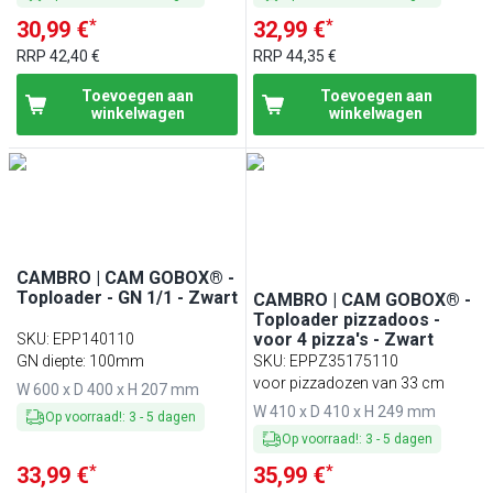
*
*
30,99 €
32,99 €
RRP
42,40 €
RRP
44,35 €
Toevoegen aan
Toevoegen aan
winkelwagen
winkelwagen
CAMBRO | CAM GOBOX® -
Toploader - GN 1/1 - Zwart
CAMBRO | CAM GOBOX® -
Toploader pizzadoos -
voor 4 pizza's - Zwart
SKU
:
EPP140110
GN diepte: 100mm
SKU
:
EPPZ35175110
voor pizzadozen van 33 cm
W 600 x D 400 x H 207 mm
W 410 x D 410 x H 249 mm
Op voorraad!
:
3
-
5
dagen
Op voorraad!
:
3
-
5
dagen
*
*
33,99 €
35,99 €