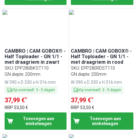
CAMBRO | CAM GOBOX® -
CAMBRO | CAM GOBOX® -
Half Toploader - GN 1/1 -
Half Toploader - GN 1/1 -
met draagriem in zwart
met draagriem in rood
SKU
:
EPP280BKST110
SKU
:
EPP280RDST110
GN diepte: 200mm
GN diepte: 200mm
W 390 x D 330 x H 316 mm
W 390 x D 330 x H 316 mm
Op voorraad!
:
3
-
5
dagen
Op voorraad!
:
3
-
5
dagen
*
*
37,99 €
37,99 €
RRP
53,50 €
RRP
53,50 €
Toevoegen aan
Toevoegen aan
winkelwagen
winkelwagen