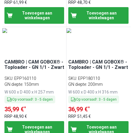
RRP
61,99 €
RRP
48,70 €
Toevoegen aan
Toevoegen aan
winkelwagen
winkelwagen
CAMBRO | CAM GOBOX® -
CAMBRO | CAM GOBOX® -
Toploader - GN 1/1 - Zwart
Toploader - GN 1/1 - Zwart
SKU
:
EPP160110
SKU
:
EPP180110
GN diepte: 150mm
GN diepte: 200mm
W 600 x D 400 x H 257 mm
W 600 x D 400 x H 316 mm
Op voorraad!
:
3
-
5
dagen
Op voorraad!
:
3
-
5
dagen
*
*
35,99 €
36,99 €
RRP
48,90 €
RRP
51,45 €
Toevoegen aan
Toevoegen aan
winkelwagen
winkelwagen