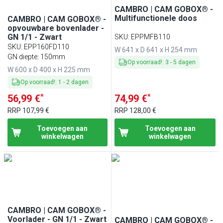
CAMBRO | CAM GOBOX® -
Multifunctionele doos
CAMBRO | CAM GOBOX® -
opvouwbare bovenlader -
GN 1/1 - Zwart
SKU
:
EPPMFB110
SKU
:
EPP160FD110
W 641 x D 641 x H 254 mm
GN diepte: 150mm
Op voorraad!
:
3
-
5
dagen
W 600 x D 400 x H 225 mm
Op voorraad!
:
1
-
2
dagen
*
*
56,99 €
74,99 €
RRP
107,99 €
RRP
128,00 €
Toevoegen aan
Toevoegen aan
winkelwagen
winkelwagen
CAMBRO | CAM GOBOX® -
Voorlader - GN 1/1 - Zwart
CAMBRO | CAM GOBOX® -