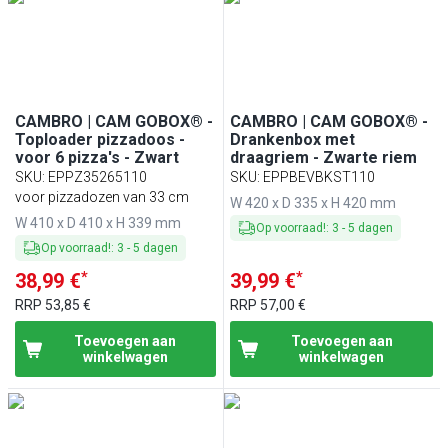
CAMBRO | CAM GOBOX® -
CAMBRO | CAM GOBOX® -
Toploader pizzadoos -
Drankenbox met
voor 6 pizza's - Zwart
draagriem - Zwarte riem
SKU
:
EPPZ35265110
SKU
:
EPPBEVBKST110
voor pizzadozen van 33 cm
W 420 x D 335 x H 420 mm
W 410 x D 410 x H 339 mm
Op voorraad!
:
3
-
5
dagen
Op voorraad!
:
3
-
5
dagen
*
*
38,99 €
39,99 €
RRP
53,85 €
RRP
57,00 €
Toevoegen aan
Toevoegen aan
winkelwagen
winkelwagen