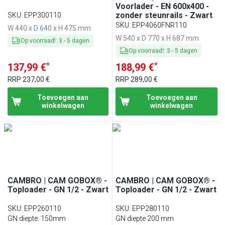
Voorlader - EN 600x400 -
zonder steunrails - Zwart
SKU
:
EPP300110
SKU
:
EPP4060FNR110
W 440 x D 640 x H 475 mm
W 540 x D 770 x H 687 mm
Op voorraad!
:
3
-
5
dagen
Op voorraad!
:
3
-
5
dagen
*
*
137,99 €
188,99 €
RRP
237,00 €
RRP
289,00 €
Toevoegen aan
Toevoegen aan
winkelwagen
winkelwagen
CAMBRO | CAM GOBOX® -
CAMBRO | CAM GOBOX® -
Toploader - GN 1/2 - Zwart
Toploader - GN 1/2 - Zwart
SKU
:
EPP260110
SKU
:
EPP280110
GN diepte: 150mm
GN diepte 200 mm