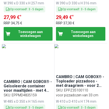
W 390 x D 330 x H 257 mm
W 390 x D 330 x H 316 mm
Op voorraad!
:
3
-
5
dagen
Op voorraad!
:
3
-
5
dagen
*
*
27,99 €
29,49 €
RRP
34,75 €
RRP
37,30 €
Toevoegen aan
Toevoegen aan
winkelwagen
winkelwagen
CAMBRO | CAM GOBOX® -
Toploader pizzadoos -
CAMBRO | CAM GOBOX® -
met draagriem - voor 2
Geïsoleerde container
pizza's - Zwart
voor maaltijden - met 4
SKU
:
EPPZ35100110
compartimenten
SKU
:
EPPMD4835159
voor pizzadozen van 33 cm
W 485 x D 350 x H 165 mm
W 410 x D 410 x H 174 mm
Op voorraad!
:
3
-
5
dagen
Op voorraad!
:
3
-
5
dagen