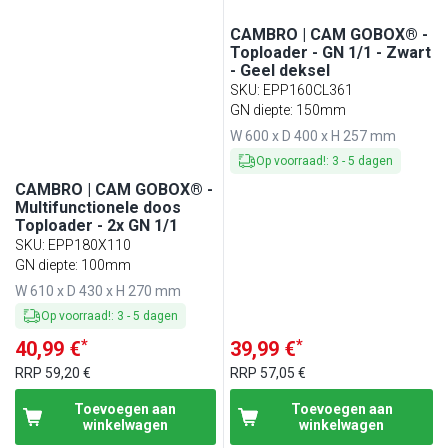
CAMBRO | CAM GOBOX® -
Toploader - GN 1/1 - Zwart
- Geel deksel
SKU
:
EPP160CL361
GN diepte: 150mm
W 600 x D 400 x H 257 mm
Op voorraad!
:
3
-
5
dagen
CAMBRO | CAM GOBOX® -
Multifunctionele doos
Toploader - 2x GN 1/1
SKU
:
EPP180X110
GN diepte: 100mm
W 610 x D 430 x H 270 mm
Op voorraad!
:
3
-
5
dagen
*
*
40,99 €
39,99 €
RRP
59,20 €
RRP
57,05 €
Toevoegen aan
Toevoegen aan
winkelwagen
winkelwagen