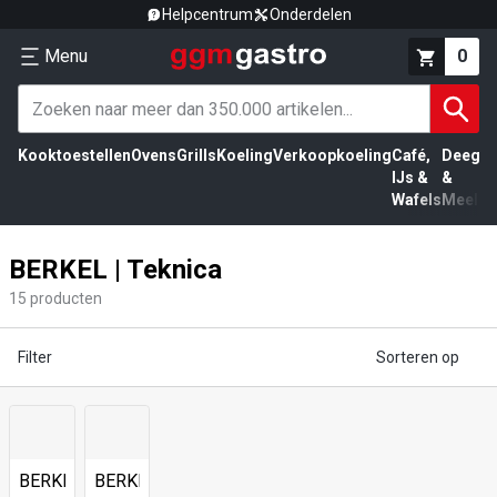
Helpcentrum
Onderdelen
Menu
0
Kooktoestellen
Ovens
Grills
Koeling
Verkoopkoeling
Café,
Deeg
Vl
IJs &
&
Wafels
Meel
BERKEL | Teknica
15
producten
Filter
Sorteren op
BERKEL
BERKEL