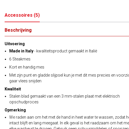
Accessoires
(
5
)
Beschrijving
Uitvoering
Made in Italy
- kwaliteitsproduct gemaakt in Italië
6 Steakmes
Kort en handig mes
Met zijn punt en gladde slijpsel kun je met dit mes precies en voorzi
gaar vlees snijden
Kwaliteit
Stalen blad gemaakt van een 3 mm-stalen plaat met elektrisch
opschudproces
Opmerking
We raden aan om het met de hand in heet water te wassen, zodat h
intact blijft en lang meegaat. In elk geval is het raadzaam om het m
elke wasbeurt te drogen. Gebruik geen schuurmiddelen of sponzen