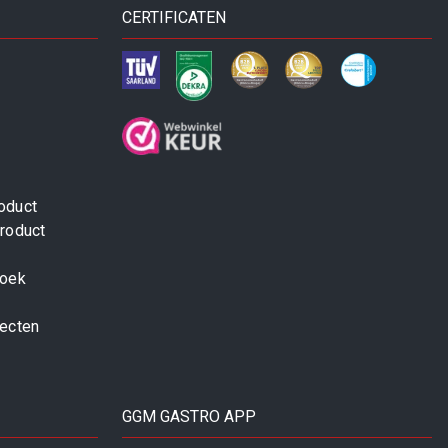
CERTIFICATEN
oduct
roduct
zoek
jecten
GGM GASTRO APP