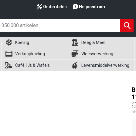
Onderdelen
Helpcentrum
Koeling
Deeg & Meel
Verkoopkoeling
Vleesverwerking
Café, IJs & Wafels
Levensmiddelverwerking
B
1
S
Gl