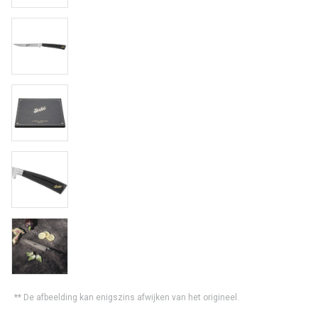
** De afbeelding kan enigszins afwijken van het origineel.