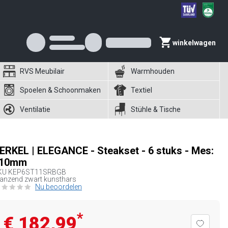
winkelwagen
RVS Meubilair
Warmhouden
Spoelen & Schoonmaken
Textiel
Ventilatie
Stühle & Tische
ERKEL | ELEGANCE - Steakset - 6 stuks - Mes:
10mm
KU
KEP6ST11SRBGB
anzend zwart kunsthars
Nu beoordelen
*
€ 182,99