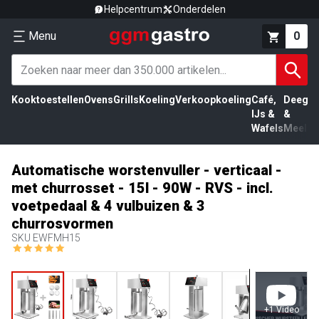
Helpcentrum
Onderdelen
Menu
0
Kooktoestellen
Ovens
Grills
Koeling
Verkoopkoeling
Café,
Deeg
Vl
IJs &
&
Wafels
Meel
Automatische worstenvuller - verticaal -
met churrosset - 15l - 90W - RVS - incl.
voetpedaal & 4 vulbuizen & 3
churrosvormen
SKU
EWFMH15
+
1
Video