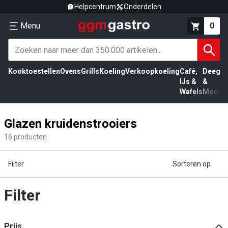
Helpcentrum
Onderdelen
Menu
0
Kooktoestellen
Ovens
Grills
Koeling
Verkoopkoeling
Café,
Deeg
Vl
IJs &
&
Wafels
Meel
Glazen kruidenstrooiers
16
producten
Filter
Sorteren op
Filter
Prijs