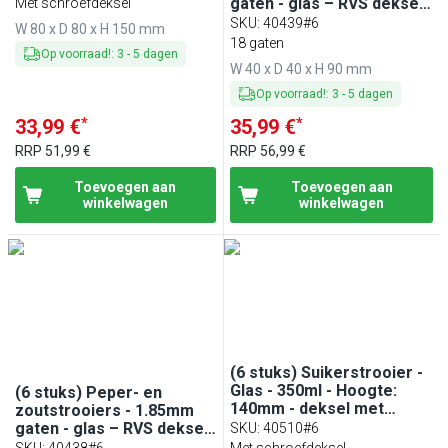
gaten - glas – RVS deksel
Met schroefdeksel
- Hoogte: 90mm
SKU
:
40439#6
W 80 x D 80 x H 150 mm
18 gaten
Op voorraad!
:
3
-
5
dagen
W 40 x D 40 x H 90 mm
Op voorraad!
:
3
-
5
dagen
*
*
33,99 €
35,99 €
RRP
51,99 €
RRP
56,99 €
Toevoegen aan
Toevoegen aan
winkelwagen
winkelwagen
(6 stuks) Suikerstrooier -
Glas - 350ml - Hoogte:
(6 stuks) Peper- en
140mm - deksel met
zoutstrooiers - 1.85mm
klepje
gaten - glas – RVS deksel
SKU
:
40510#6
- Hoogte: 90mm
SKU
:
40438#6
Met schroefdeksel