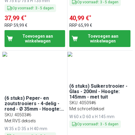
W 75 x D 75 x H 135 mm
Op voorraad!
:
3
-
5
dagen
Op voorraad!
:
3
-
5
dagen
*
*
37,99 €
40,99 €
RRP
59,99 €
RRP
65,99 €
Toevoegen aan
Toevoegen aan
winkelwagen
winkelwagen
(6 stuks) Suikerstrooier -
Glas - 200ml - Hoogte:
145mm - met tuit
(6 stuks) Peper- en
SKU
:
40509#6
zoutstrooiers - 4-delig -
rond - Ø 35mm - Hoogte:
Met schroefdeksel
40mm - glas – RVS deksel
SKU
:
40503#6
W 60 x D 60 x H 145 mm
Met RVS deksels
Op voorraad!
:
3
-
5
dagen
W 35 x D 35 x H 40 mm