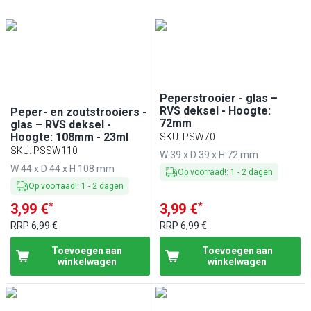
Transparant (helder)
(
12
)
Roestvrij staal
(
1
)
Peperstrooier - glas –
RVS deksel - Hoogte:
Peper- en zoutstrooiers -
72mm
glas – RVS deksel -
Hoogte: 108mm - 23ml
SKU
:
PSW70
SKU
:
PSSW110
W 39 x D 39 x H 72 mm
W 44 x D 44 x H 108 mm
Op voorraad!
:
1
-
2
dagen
Op voorraad!
:
1
-
2
dagen
*
*
3,99 €
3,99 €
RRP
6,99 €
RRP
6,99 €
Toevoegen aan
Toevoegen aan
winkelwagen
winkelwagen