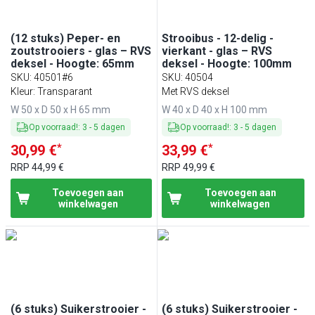
(12 stuks) Peper- en
Strooibus - 12-delig -
zoutstrooiers - glas – RVS
vierkant - glas – RVS
deksel - Hoogte: 65mm
deksel - Hoogte: 100mm
SKU
:
40501#6
SKU
:
40504
Kleur: Transparant
Met RVS deksel
W 50 x D 50 x H 65 mm
W 40 x D 40 x H 100 mm
Op voorraad!
:
3
-
5
dagen
Op voorraad!
:
3
-
5
dagen
*
*
30,99 €
33,99 €
RRP
44,99 €
RRP
49,99 €
Toevoegen aan
Toevoegen aan
winkelwagen
winkelwagen
(6 stuks) Suikerstrooier -
(6 stuks) Suikerstrooier -