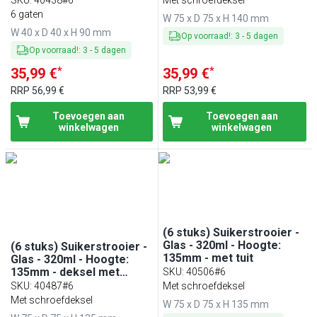
6 gaten
W 75 x D 75 x H 140 mm
W 40 x D 40 x H 90 mm
Op voorraad!
:
3
-
5
dagen
Op voorraad!
:
3
-
5
dagen
*
*
35,99 €
35,99 €
RRP
56,99 €
RRP
53,99 €
Toevoegen aan
Toevoegen aan
winkelwagen
winkelwagen
(6 stuks) Suikerstrooier -
Glas - 320ml - Hoogte:
(6 stuks) Suikerstrooier -
135mm - met tuit
Glas - 320ml - Hoogte:
135mm - deksel met
SKU
:
40506#6
klepje
SKU
:
40487#6
Met schroefdeksel
Met schroefdeksel
W 75 x D 75 x H 135 mm