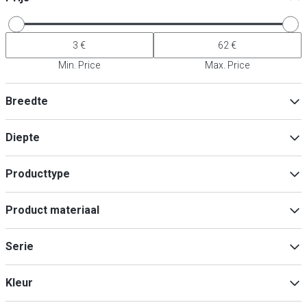
Min. Price
Max. Price
Breedte
Diepte
Min
Max
Producttype
Kruidenstrooier
(
9
)
Min
Max
Product materiaal
Suikerdoseerder
(
7
)
Roestvrij staal
(
10
)
Serie
Roestvrij staal 18/8
(
4
)
OLD FASHIONED
(
1
)
Kleur