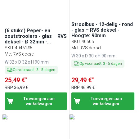
Strooibus - 12-delig - rond
- glas – RVS deksel -
(6 stuks) Peper- en
Hoogte: 90mm
zoutstrooiers - glas – RVS
deksel - Ø 32mm -
SKU
:
40505
Hoogte: 90mm
SKU
:
40461#6
Met RVS deksel
Met RVS deksel
W 30 x D 30 x H 90 mm
W 32 x D 32 x H 90 mm
Op voorraad!
:
3
-
5
dagen
Op voorraad!
:
3
-
5
dagen
*
*
25,49 €
29,49 €
RRP
36,99 €
RRP
46,99 €
Toevoegen aan
Toevoegen aan
winkelwagen
winkelwagen