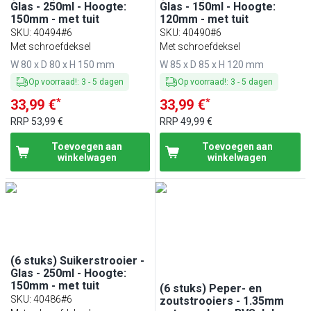
Glas - 250ml - Hoogte:
Glas - 150ml - Hoogte:
150mm - met tuit
120mm - met tuit
SKU
:
40494#6
SKU
:
40490#6
Met schroefdeksel
Met schroefdeksel
W 80 x D 80 x H 150 mm
W 85 x D 85 x H 120 mm
Op voorraad!
:
3
-
5
dagen
Op voorraad!
:
3
-
5
dagen
*
*
33,99 €
33,99 €
RRP
53,99 €
RRP
49,99 €
Toevoegen aan
Toevoegen aan
winkelwagen
winkelwagen
(6 stuks) Suikerstrooier -
Glas - 250ml - Hoogte:
150mm - met tuit
(6 stuks) Peper- en
SKU
:
40486#6
zoutstrooiers - 1.35mm