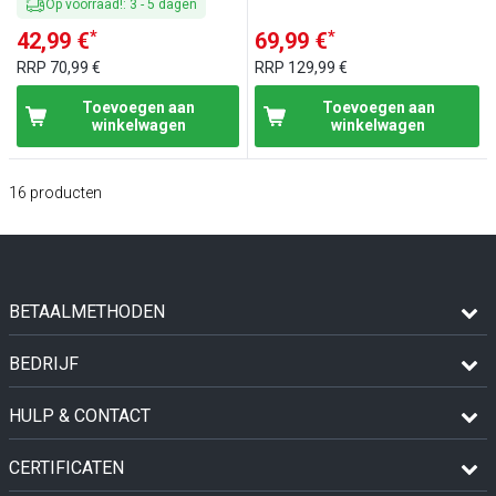
Op voorraad!
:
3
-
5
dagen
*
*
42,99 €
69,99 €
RRP
70,99 €
RRP
129,99 €
Toevoegen aan
Toevoegen aan
winkelwagen
winkelwagen
16
producten
BETAALMETHODEN
BEDRIJF
HULP & CONTACT
CERTIFICATEN