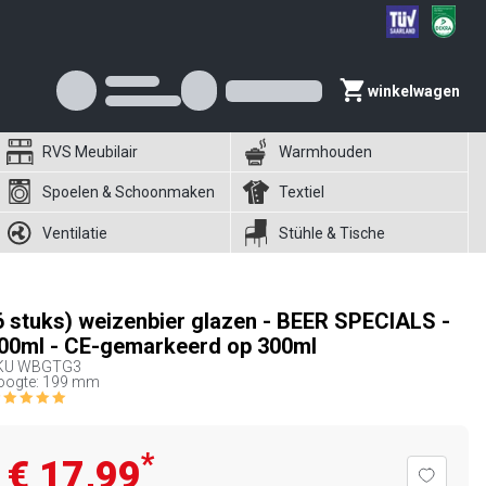
winkelwagen
RVS Meubilair
Warmhouden
Spoelen & Schoonmaken
Textiel
Ventilatie
Stühle & Tische
6 stuks) weizenbier glazen - BEER SPECIALS -
00ml - CE-gemarkeerd op 300ml
KU
WBGTG3
oogte: 199 mm
*
€ 17,99