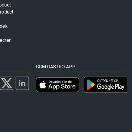
oduct
roduct
zoek
jecten
GGM GASTRO APP