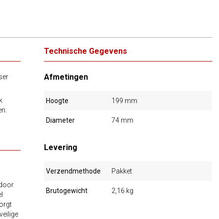
Technische Gegevens
Afmetingen
ser
k
Hoogte
199 mm
en.
Diameter
74 mm
Levering
Verzendmethode
Pakket
 door
Brutogewicht
2,16 kg
el
orgt
veilige