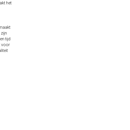
akt het
 maakt
zijn
n tijd
t voor
iteit