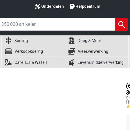
Onderdelen
Helpcentrum
Koeling
Deeg & Meel
Verkoopkoeling
Vleesverwerking
Café, IJs & Wafels
Levensmiddelverwerking
(
3
S
H