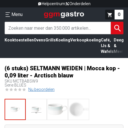
Helpcentrum
Onderdelen
Menu
0
Kooktoestellen
Ovens
Grills
Koeling
Verkoopkoeling
Café,
Deeg
Vl
IJs &
&
Wafels
Meel
(6 stuks) SELTMANN WEIDEN | Mocca kop -
0,09 liter - Arctisch blauw
SKU
MCTBABSW9
Serie BLUES
Nu beoordelen