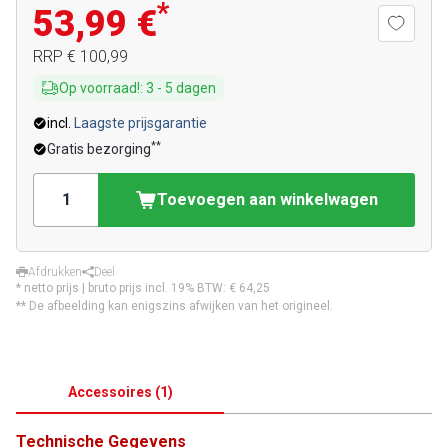
*
53,99 €
RRP
€ 100,99
Op voorraad!
:
3
-
5
dagen
incl.
Laagste prijsgarantie
**
Gratis bezorging
Toevoegen aan winkelwagen
Afdrukken
Deel
* netto prijs | bruto prijs incl. 19% BTW:
€ 64,25
** De afbeelding kan enigszins afwijken van het origineel.
Accessoires
(
1
)
Technische Gegevens