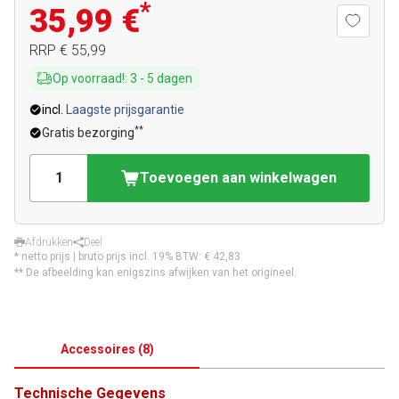
*
35,99 €
RRP
€ 55,99
Op voorraad!
:
3
-
5
dagen
incl.
Laagste prijsgarantie
**
Gratis bezorging
Toevoegen aan winkelwagen
Afdrukken
Deel
* netto prijs | bruto prijs incl. 19% BTW:
€ 42,83
** De afbeelding kan enigszins afwijken van het origineel.
Accessoires
(
8
)
Technische Gegevens