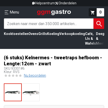
Helpcentrum
Onderdelen
Menu
0
Kooktoestellen
Ovens
Grills
Koeling
Verkoopkoeling
Café,
Deeg
Vl
IJs &
&
Wafels
Meel
(6 stuks) Kelnermes - tweetraps hefboom -
Lengte:12cm - zwart
SKU
93301#6
Kleur: RVS
Nu beoordelen