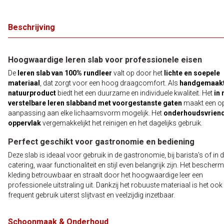
Beschrijving
Hoogwaardige leren slab voor professionele eisen
De
leren slab van 100% rundleer
valt op door het
lichte en soepele
materiaal
, dat zorgt voor een hoog draagcomfort. Als
handgemaak
natuurproduct
biedt het een duurzame en individuele kwaliteit. Het
in
verstelbare leren slabband met voorgestanste gaten
maakt een op
aanpassing aan elke lichaamsvorm mogelijk. Het
onderhoudsvriend
oppervlak
vergemakkelijkt het reinigen en het dagelijks gebruik.
Perfect geschikt voor gastronomie en bediening
Deze slab is ideaal voor gebruik in de gastronomie, bij barista’s of in 
catering, waar functionaliteit en stijl even belangrijk zijn. Het bescherm
kleding betrouwbaar en straalt door het hoogwaardige leer een
professionele uitstraling uit. Dankzij het robuuste materiaal is het ook 
frequent gebruik uiterst slijtvast en veelzijdig inzetbaar.
Schoonmaak & Onderhoud