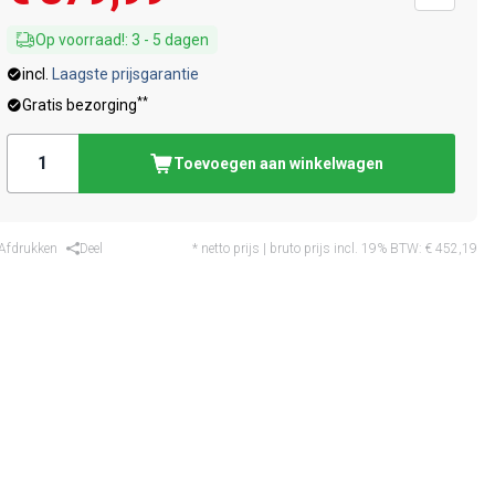
Op voorraad!
:
3
-
5
dagen
incl.
Laagste prijsgarantie
**
Gratis bezorging
Toevoegen aan winkelwagen
Afdrukken
Deel
* netto prijs | bruto prijs incl. 19% BTW:
€ 452,19