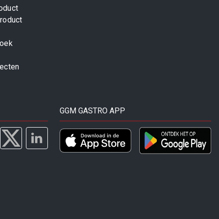
oduct
roduct
zoek
jecten
GGM GASTRO APP