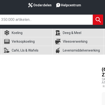
Onderdelen
Helpcentrum
Koeling
Deeg & Meel
Verkoopkoeling
Vleesverwerking
Café, IJs & Wafels
Levensmiddelverwerking
(
Z
S
A