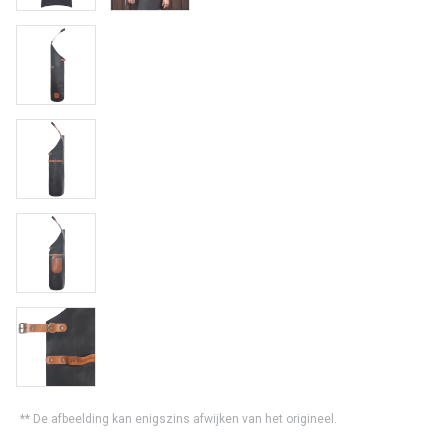
** De afbeelding kan enigszins afwijken van het origineel.