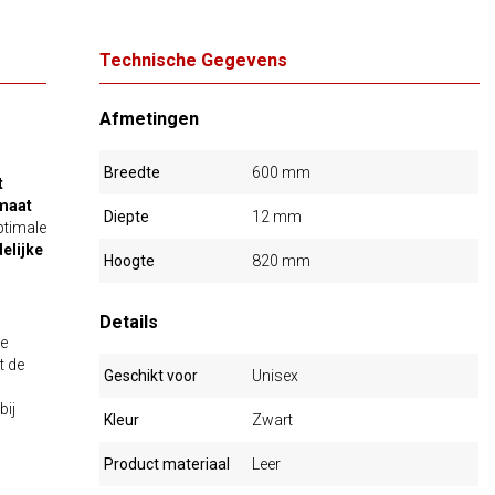
Technische Gegevens
Afmetingen
Breedte
600 mm
t
 maat
Diepte
12 mm
timale
elijke
Hoogte
820 mm
Details
de
t de
Geschikt voor
Unisex
bij
Kleur
Zwart
Product materiaal
Leer