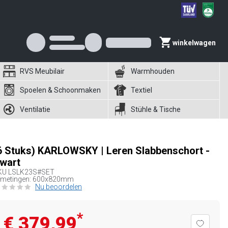
winkelwagen
RVS Meubilair
Warmhouden
Spoelen & Schoonmaken
Textiel
Ventilatie
Stühle & Tische
6 Stuks) KARLOWSKY | Leren Slabbenschort -
wart
KU
LSLK23S#SET
fmetingen: 600x820mm
Nu beoordelen
*
€ 379,99