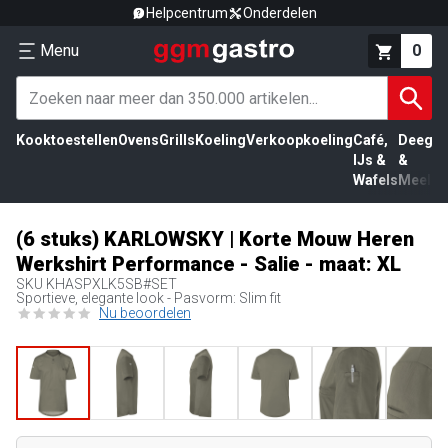
Helpcentrum
Onderdelen
Menu
0
Kooktoestellen
Ovens
Grills
Koeling
Verkoopkoeling
Café,
Deeg
Vl
IJs &
&
Wafels
Meel
(6 stuks) KARLOWSKY | Korte Mouw Heren
Werkshirt Performance - Salie - maat: XL
SKU
KHASPXLK5SB#SET
Sportieve, elegante look - Pasvorm: Slim fit
Nu beoordelen