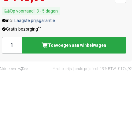
Op voorraad!
:
3
-
5
dagen
incl.
Laagste prijsgarantie
**
Gratis bezorging
Toevoegen aan winkelwagen
Afdrukken
Deel
* netto prijs | bruto prijs incl. 19% BTW:
€ 174,92