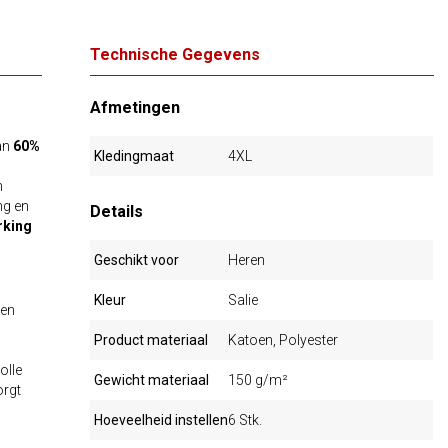
Technische Gegevens
Afmetingen
an
60%
Kledingmaat
4XL
n
ng en
Details
rking
Geschikt voor
Heren
Kleur
Salie
 en
Product materiaal
Katoen, Polyester
olle
Gewicht materiaal
150 g/m²
orgt
Hoeveelheid instellen
6 Stk.