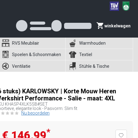
winkelwagen
RVS Meubilair
Warmhouden
Spoelen & Schoonmaken
Textiel
Ventilatie
Stühle & Tische
6 stuks) KARLOWSKY | Korte Mouw Heren
erkshirt Performance - Salie - maat: 4XL
KU
KHASP4XLK5SB#SET
ortieve, elegante look - Pasvorm: Slim fit
Nu beoordelen
*
€ 146,99