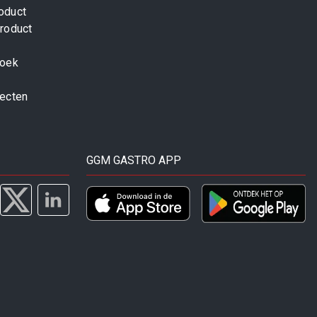
oduct
roduct
zoek
jecten
GGM GASTRO APP