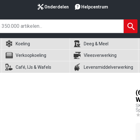
Onderdelen
Helpcentrum
Koeling
Deeg & Meel
Verkoopkoeling
Vleesverwerking
Café, IJs & Wafels
Levensmiddelverwerking
(
W
S
Sp