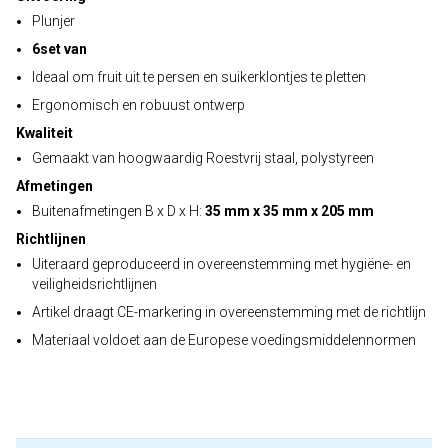
Plunjer
6set van
Ideaal om fruit uit te persen en suikerklontjes te pletten
Ergonomisch en robuust ontwerp
Kwaliteit
Gemaakt van hoogwaardig Roestvrij staal, polystyreen
Afmetingen
Buitenafmetingen B x D x H:
35 mm x 35 mm x 205 mm
Richtlijnen
Uiteraard geproduceerd in overeenstemming met hygiëne- en
veiligheidsrichtlijnen
Artikel draagt CE-markering in overeenstemming met de richtlijn
Materiaal voldoet aan de Europese voedingsmiddelennormen