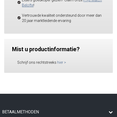
Elders goedkoper gezien? Claim onze
Prijs Match
Belofte
!
Vertrouwde kwaliteit ondersteund door meer dan
20 jaar marktleidende ervaring
Mist u productinformatie?
Schrijf ons rechtstreeks
hier
>
BETAALMETHODEN