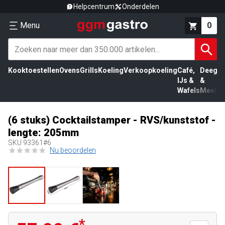
Helpcentrum
Onderdelen
Menu
0
Kooktoestellen
Ovens
Grills
Koeling
Verkoopkoeling
Café,
Deeg
Vl
IJs &
&
Wafels
Meel
(6 stuks) Cocktailstamper - RVS/kunststof -
lengte: 205mm
SKU
93361#6
Nu beoordelen
*