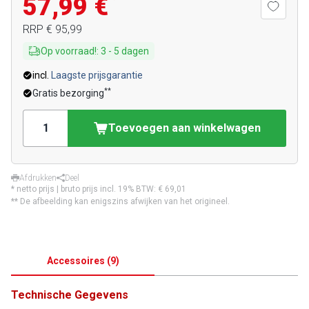
57,99 €
RRP
€ 95,99
Op voorraad!
:
3
-
5
dagen
incl.
Laagste prijsgarantie
**
Gratis bezorging
Toevoegen aan winkelwagen
Afdrukken
Deel
* netto prijs | bruto prijs incl. 19% BTW:
€ 69,01
** De afbeelding kan enigszins afwijken van het origineel.
Accessoires
(
9
)
Technische Gegevens