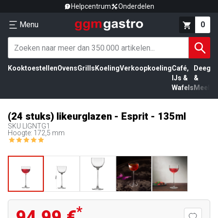
Helpcentrum
Onderdelen
Menu
0
Kooktoestellen
Ovens
Grills
Koeling
Verkoopkoeling
Café,
Deeg
Vl
IJs &
&
Wafels
Meel
(24 stuks) likeurglazen - Esprit - 135ml
SKU
LIGNTG1
Hoogte: 172,5 mm
*
94,99 €